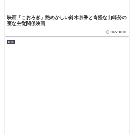
映画「こおろぎ」艶めかしい鈴木京香と奇怪な山崎努の
歪な主従関係映画
2022.10.01
映画