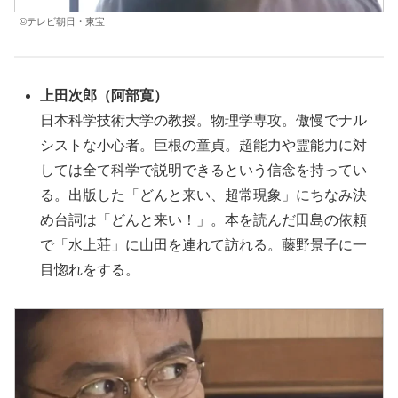
©テレビ朝日・東宝
上田次郎（阿部寛）
日本科学技術大学の教授。物理学専攻。傲慢でナル
シストな小心者。巨根の童貞。超能力や霊能力に対
しては全て科学で説明できるという信念を持ってい
る。出版した「どんと来い、超常現象」にちなみ決
め台詞は「どんと来い！」。本を読んだ田島の依頼
で「水上荘」に山田を連れて訪れる。藤野景子に一
目惚れをする。