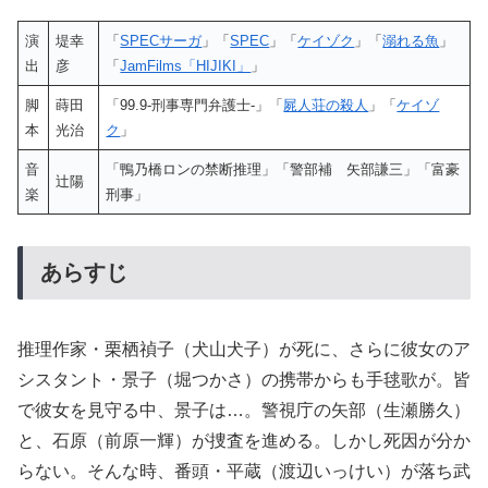
演
堤幸
「
SPECサーガ
」「
SPEC
」「
ケイゾク
」「
溺れる魚
」
出
彦
「
JamFilms「HIJIKI」
」
脚
蒔田
「99.9-刑事専門弁護士-」「
屍人荘の殺人
」「
ケイゾ
本
光治
ク
」
音
「鴨乃橋ロンの禁断推理」「警部補 矢部謙三」「富豪
辻陽
楽
刑事」
あらすじ
推理作家・栗栖禎子（犬山犬子）が死に、さらに彼女のア
シスタント・景子（堀つかさ）の携帯からも手毬歌が。皆
で彼女を見守る中、景子は…。警視庁の矢部（生瀬勝久）
と、石原（前原一輝）が捜査を進める。しかし死因が分か
らない。そんな時、番頭・平蔵（渡辺いっけい）が落ち武