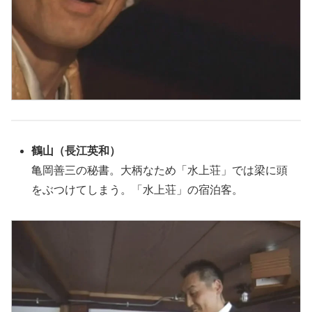
鶴山
（
長江英和
）
亀岡善三の秘書。大柄なため「水上荘」では梁に頭
をぶつけてしまう。「水上荘」の宿泊客。