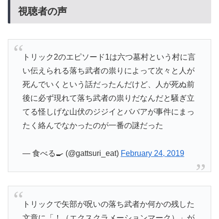
視聴者の声
トリック2のエピソード1は六つ墓村という村に言
い伝えられる落ち武者の祟りによって次々と人が
死んでいくという話だったんだけど、人が死ぬ前
後に必ず現れて落ち武者の祟りだなんだと騒ぎ立
てる怪しげな山伏のジジイとババアが事件にまっ
たく絡んでなかったのが一番の謎だった
— 食べる🍳 (@gattsuri_eat)
February 24, 2019
トリックで矢部が呪いの落ち武者か何かの残した
文章に「！（エクスクラメーションマーク）」が