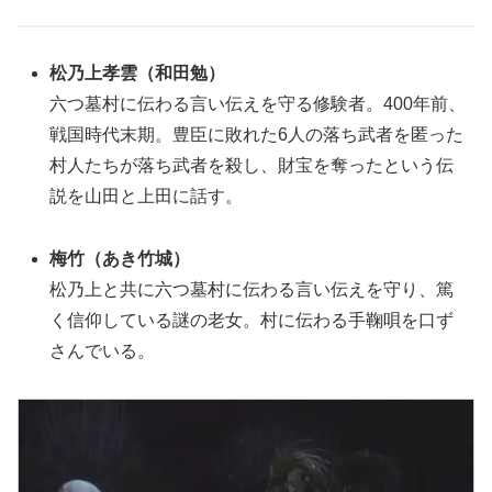
松乃上孝雲
（和田勉）
六つ墓村に伝わる言い伝えを守る修験者。400年前、
戦国時代末期。豊臣に敗れた6人の落ち武者を匿った
村人たちが落ち武者を殺し、財宝を奪ったという伝
説を山田と上田に話す。
梅竹
（あき竹城）
松乃上と共に六つ墓村に伝わる言い伝えを守り、篤
く信仰している謎の老女。村に伝わる手鞠唄を口ず
さんでいる。