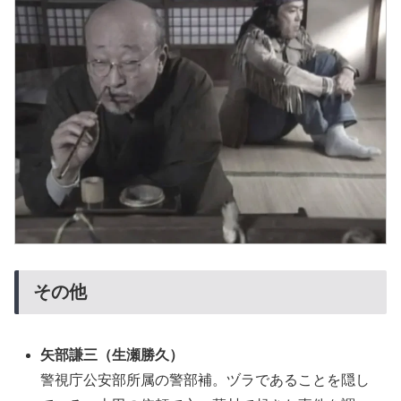
その他
矢部謙三（生瀬勝久）
警視庁公安部所属の警部補。ヅラであることを隠し