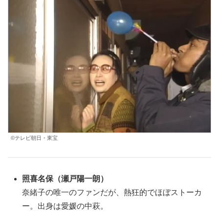
©テレビ朝日・東宝
照喜名保（瀬戸陽一朗）
奈緒子の唯一のファンだが、熱狂的でほぼストーカ
ー。出身は愛媛の中萩。