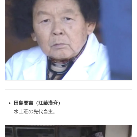
田島要吉
（江藤漢斉）
水上荘の先代当主。