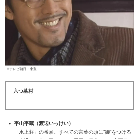
©テレビ朝日・東宝
六つ墓村
平山平蔵（渡辺いっけい）
「水上荘」の番頭。すべての言葉の頭に”御”をつける