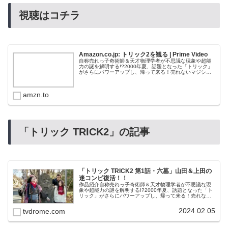
視聴はコチラ
Amazon.co.jp: トリック2を観る | Prime Video
自称売れっ子奇術師＆天才物理学者が不思議な現象や超能
力の謎を解明する!?2000年夏、話題となった「トリック」
がさらにパワーアップし、帰って来る！売れないマジシャ
ン・山田奈緒子と石頭の天才物理学者・上田次郎という、
あの妙～な凸凹コンビの元に...
amzn.to
「トリック TRICK2」の記事
「トリック TRICK2 第1話・六墓」山田＆上田の
迷コンビ復活！！
作品紹介自称売れっ子奇術師＆天才物理学者が不思議な現
象や超能力の謎を解明する!?2000年夏、話題となった「ト
リック」がさらにパワーアップし、帰って来る！売れない
マジシャン・山田奈緒子と石頭の天才物理学者・上田次郎
という、あの妙～な凸凹コン...
2024.02.05
tvdrome.com