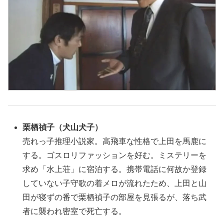
栗栖禎子
（犬
山犬子
）
売れっ子推理小説家。高飛車な性格で上田を馬鹿に
する。ゴスロリファッションを好む。ミステリーを
求め「水上荘」に宿泊する。携帯電話に何故か登録
していない子守歌の着メロが流れたため、上田と山
田が寝ずの番で栗栖禎子の部屋を見張るが、落ち武
者に襲われ密室で死亡する。