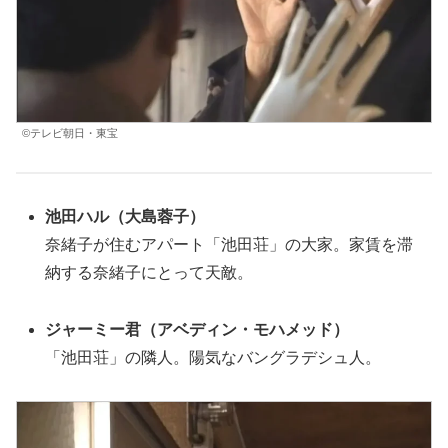
©テレビ朝日・東宝
池田ハル
（大島蓉子）
奈緒子が住むアパート「池田荘」の大家。家賃を滞
納する奈緒子にとって天敵。
ジャーミー君
（アベディン・モハメッド）
「池田荘」の隣人。陽気なバングラデシュ人。