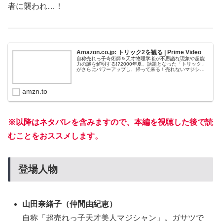
者に襲われ…！
Amazon.co.jp: トリック2を観る | Prime Video
自称売れっ子奇術師＆天才物理学者が不思議な現象や超能
力の謎を解明する!?2000年夏、話題となった「トリック」
がさらにパワーアップし、帰って来る！売れないマジシャ
ン・山田奈緒子と石頭の天才物理学者・上田次郎という、
あの妙～な凸凹コンビの元に...
amzn.to
※以降はネタバレを含みますので、本編を視聴した後で読
むことをおススメします。
登場人物
山田奈緒子（仲間由紀恵）
自称「超売れっ子天才美人マジシャン」。ガサツで