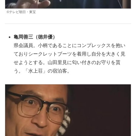
©テレビ朝日・東宝
亀岡善三
（
徳井
優
）
県会議員。小柄であることにコンプレックスを抱い
ておりシークレットブーツを着用し自分を大きく見
せようとする。山田里見に匂い付きのお守りを貰
う。「水上荘」の宿泊客。