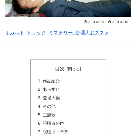
2024.02.08
2024.02.10
オカルト
, 
トリック
, 
ミステリー
, 
管理人おススメ
目次
作品紹介
あらすじ
登場人物
その他
主題歌
視聴者の声
視聴はコチラ