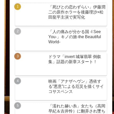
「死びとの恋わずらい」伊藤潤
二の原作ホラーを後藤理沙×松
田龍平主演で実写化
「人の痛みが分かる国 -I See
You-」キノの旅-the Beautiful
World-
ドラマ「invert 城塚翡翠 倒叙
集」話題の新章スタート！
映画「アナザヘヴン」憑依す
る”悪意”による厄災を描くサイ
コサスペンス
「濡れた赫い糸」女たち（高岡
早紀＆吉井怜）に翻弄され墜ち