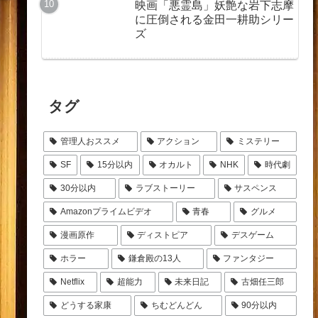
映画「悪霊島」妖艶な岩下志摩
に圧倒される金田一耕助シリー
ズ
タグ
管理人おススメ
アクション
ミステリー
SF
15分以内
オカルト
NHK
時代劇
30分以内
ラブストーリー
サスペンス
Amazonプライムビデオ
青春
グルメ
漫画原作
ディストピア
デスゲーム
ホラー
鎌倉殿の13人
ファンタジー
Netflix
超能力
未来日記
古畑任三郎
どうする家康
ちむどんどん
90分以内