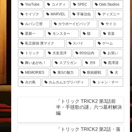
YouTube
コメディ
SPEC
Oats Studios
ケイゾク
MARVEL
手塚治虫
ディズニー
ルパン三世
カウボーイビバップ
サイコ
星新一
モンスター
猫
音楽
私立探偵 濱マイク
スパイ
ゲーム
トリック
大友克洋
60分以内
お笑い
舞いあがれ！
スプリガン
月9
黒澤清
MEMORIES
第3の魅力
呪術廻戦
犬
火の鳥
カムカムエヴリバディ
シャン・チー
「トリック TRICK2 第3話前
半・手毬歌の謎」六つ墓村解決
編
「トリック TRICK2 第2話・落