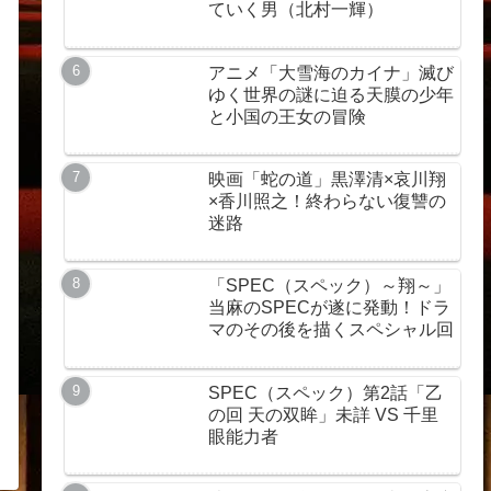
ていく男（北村一輝）
アニメ「大雪海のカイナ」滅び
ゆく世界の謎に迫る天膜の少年
と小国の王女の冒険
映画「蛇の道」黒澤清×哀川翔
×香川照之！終わらない復讐の
迷路
「SPEC（スペック）～翔～」
当麻のSPECが遂に発動！ドラ
マのその後を描くスペシャル回
SPEC（スペック）第2話「乙
の回 天の双眸」未詳 VS 千里
眼能力者