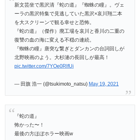
新文芸坐で黒沢清『蛇の道』『蜘蛛の瞳』。ヴェ
ーラの黒沢特集で見逃していた黒沢×哀川翔二本
を大スクリーンで観る幸せと恐怖。
『蛇の道』（傑作）廃工場を哀川と香川の二重の
復讐の血の海に変える不穏の連続。
『蜘蛛の瞳』唐突な繋ぎとダンカンの台詞回しが
北野映画のよう。大杉漣の長回しが最高！
pic.twitter.com/7YOe0RlfUi
— 田旗 浩一 (@tsukimoto_natsu)
May 19, 2021
『蛇の道』
怖かった〜！
最後の方ほぼホラー映画w