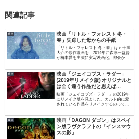
関連記事
映画「リトル・フォレスト 冬・
映画
春」失踪した母からの手紙
「リトル・フォレスト 冬・春」は五十嵐
大介の原作漫画を、2014年に森淳一監督
が橋本愛を主演に実写映画化。都会から
小森に帰って来た一人の女性が生き方を
見つめ直していく物語の後編。
映画「ジェイコブス・ラダー」
映画
(2019年リメイク版) オリジナルと
は全く違う作品だと思えば…
映画「ジェイコブズ・ラダー」の2019年
にリメイク版を見ました。カルト的に愛
されている作品をリメイクするのってハ
ードル高そうだけど、どうだったの？オ
リジナル版には無い兄弟や医者という要
素が入っているので、どうなるのかなと
映画「DAGON ダゴン」はスペイ
映画
思って見ていたんだけ...
ン版ラヴクラフトの「インスマウ
スの影」