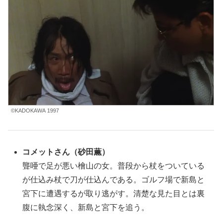
©KADOKAWA 1997
コメットさん（砂田薫）
聾唖で足が悪い檜山の女。普段から杖をついている
が仕込み杖で刀が仕込んである。ゴルフ場で新島と
宮下に遭遇するが取り逃がす。清楚な見た目とは裏
腹に執念深く、新島と宮下を追う。