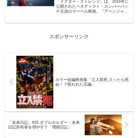
「ドクター・ストレンジ」は、2016年に
公開されたベネディクト・カンバーバッ
チ主演のマーベル映画。『アベンジャー
ズ』のマーベル・スタジオが贈る“超感
覚”映像体験。
スポンサーリンク
ホラー短編映画集「立入禁死 入ったら死
ぬ！？呪われた五編」
「未来日記」#15 ダブルホルダー：未来
日記所有者を増やす？「増殖日記」