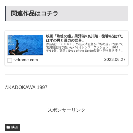
関連作品はコチラ
映画「蜘蛛の瞳」黒澤清×哀川翔・復讐を遂げた
はずの男と暴力の世界...
作品紹介「ＣＵＲＥ」の黒沢清監督が「蛇の道」に続いて
哀川翔主演で描いたバイオレンス・アクション。1998
年/83分。英題：Eyes of the Spider監督・脚本黒沢清「散
歩する侵略者」「CURE」「蛇の道」「カリスマ」脚本西
山洋一「...
2023.06.27
tvdrome.com
©KADOKAWA 1997
スポンサーリンク
映画