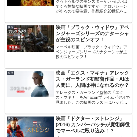
クゥトゥルフのモンスターがいっぱい出
てくる愉快な映画ですが、グロいシーン
があるので要注意。作品紹介20世紀を代
表するホラー作家H・P・ラヴクラフトに
よる原作「インスマウスの影」を
『ZOMBIO/死霊のしたたり』のスチュア
映画「ブラック・ウィドウ」アベ
映画
ート・ゴードンがSF...
ンジャーズシリーズのナターシャ
が主役のスピンオフ！
マーベル映画「ブラック・ウィドウ」ア
ベンジャーズシリーズのナターシャが主
役のスピンオフ！
映画「エクス・マキナ」アレック
映画
ス・ガーランド初監督作品・AIは
人間に、人間は神になれるのか？
アレックス・ガーランド監督の「エク
ス・マキナ」をAmazonプライムビデオで
見ました。この映画のラストはハッピー
エンドなの？バッドエンドなの？個人的
にはハッピーエンドだと思うんだけど、
ネットの声だとバットエンド派も結構い
映画「ドクター・ストレンジ」
映画
るみたい。人間視点か...
(2016) カンバーバッチが魔術師役
でマーベルに殴り込み！？