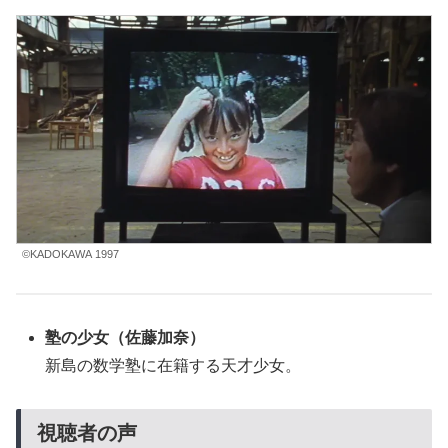
©KADOKAWA 1997
塾の少女
（佐藤加奈）
新島の数学塾に在籍する天才少女。
視聴者の声