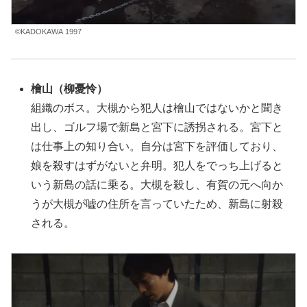
©KADOKAWA 1997
檜山（柳憂怜）
組織のボス。大槻から犯人は檜山ではないかと聞き
出し、ゴルフ場で新島と宮下に誘拐される。宮下と
は仕事上の知り合い。自分は宮下を評価しており、
娘を殺すはずがないと弁明。犯人をでっち上げると
いう新島の話に乗る。大槻を殺し、有賀の元へ向か
うが大槻が嘘の住所を言っていたため、新島に射殺
される。