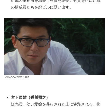
組織の事務所を急襲し有賀を誘拐。有賀を餌に組織
の構成員たちを廃ビルに誘い出す。
©KADOKAWA 1997
宮下辰雄（香川照之）
販売員。幼い愛娘を暴行された上に惨殺される。復