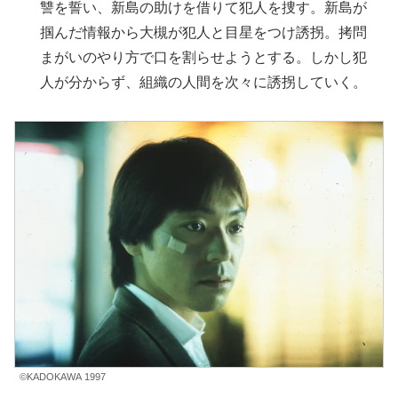
讐を誓い、新島の助けを借りて犯人を捜す。新島が
掴んだ情報から大槻が犯人と目星をつけ誘拐。拷問
まがいのやり方で口を割らせようとする。しかし犯
人が分からず、組織の人間を次々に誘拐していく。
©KADOKAWA 1997