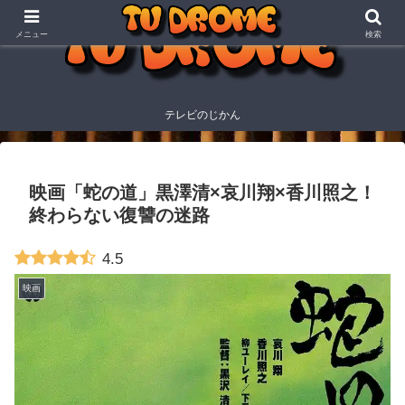
メニュー
検索
テレビのじかん
映画「蛇の道」黒澤清×哀川翔×香川照之！
終わらない復讐の迷路
4.5
映画