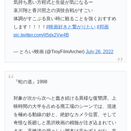
気持ち悪い方程式と生徒が気になるー
哀川翔と香川照之の演技合戦がすごい
体調がすこぶる良い時に観ることを強くおすすめ
します！！！！
#映画好きと繋がりたい
#邦画
pic.twitter.com/jt5dx2Vw4B
— とろい/映画 (@TroyFilmArcher)
July 26, 2022
『蛇の道』1998
対象が次から次へと蠢き続ける異様な復讐譚。上
映時間の大半を占める廃工場のシーンでは、混迷
を極める動線の妙と、絶妙なカメラ位置、そして
奇怪な長廻しと黒沢映画の精髄が注ぎ込まれてい
ます。高橋洋の禍々しい脚本は言わずもがな、哀