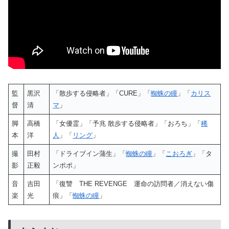
監
黒沢
「散歩する侵略者」「CURE」「
蜘蛛の瞳
」「
カリス
督
清
マ
」
脚
高橋
「女優霊」「予兆 散歩する侵略者」「おろち」「
稀
本
洋
人
」「
リング
」
撮
田村
「ドライブイン蒲生」「
蜘蛛の瞳
」「
こおろぎ
」「タ
影
正毅
ンポポ」
音
吉田
「復讐 THE REVENGE 運命の訪問者／消えない傷
楽
光
痕」「
蜘蛛の瞳
」