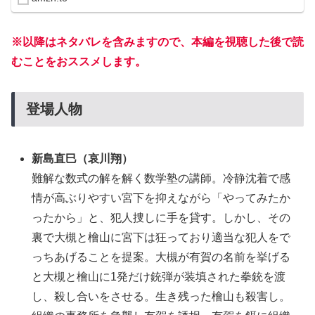
※以降はネタバレを含みますので、本編を視聴した後で読
むことをおススメします。
登場人物
新島直巳
（哀川翔）
難解な数式の解を解く数学塾の講師。冷静沈着で感
情が高ぶりやすい宮下を抑えながら「やってみたか
ったから」と、犯人捜しに手を貸す。しかし、その
裏で大槻と檜山に宮下は狂っており適当な犯人をで
っちあげることを提案。大槻が有賀の名前を挙げる
と大槻と檜山に1発だけ銃弾が装填された拳銃を渡
し、殺し合いをさせる。生き残った檜山も殺害し。