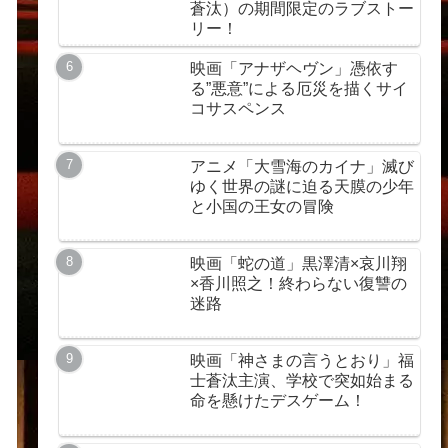
蒼汰）の期間限定のラブストー
リー！
映画「アナザヘヴン」憑依す
る”悪意”による厄災を描くサイ
コサスペンス
アニメ「大雪海のカイナ」滅び
ゆく世界の謎に迫る天膜の少年
と小国の王女の冒険
映画「蛇の道」黒澤清×哀川翔
×香川照之！終わらない復讐の
迷路
映画「神さまの言うとおり」福
士蒼汰主演、学校で突如始まる
命を懸けたデスゲーム！