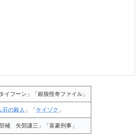
」「早乙女タイフーン」「銀狼怪奇ファイル」
人荘の殺人
」「
ケイゾク
」
部補 矢部謙三」「富豪刑事」