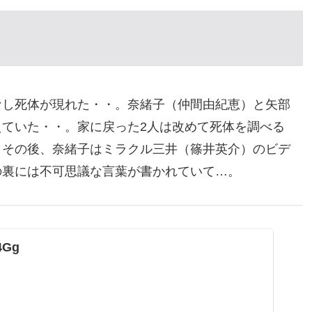
なし死体が現れた・・。奈緒子（仲間由紀恵）と矢部
ていた・・。家に戻った2人は改めて死体を調べる
。その後、奈緒子はミラクル三井（篠井英介）のビデ
の裏には不可思議な言葉が書かれていて…。
z4Gg