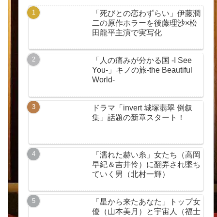
「死びとの恋わずらい」伊藤潤
二の原作ホラーを後藤理沙×松
田龍平主演で実写化
「人の痛みが分かる国 -I See
You-」キノの旅-the Beautiful
World-
ドラマ「invert 城塚翡翠 倒叙
集」話題の新章スタート！
「濡れた赫い糸」女たち（高岡
早紀＆吉井怜）に翻弄され墜ち
ていく男（北村一輝）
「星から来たあなた」トップ女
優（山本美月）と宇宙人（福士