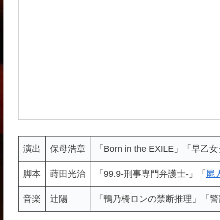
演出
保母浩章
「Born in the EXILE
脚本
蒔田光治
「99.9-刑事専門弁護士-」「
屍
音楽
辻陽
「鴨乃橋ロンの禁断推理」「警