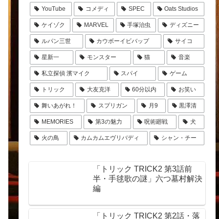
YouTube
コメディ
SPEC
Oats Studios
ケイゾク
MARVEL
手塚治虫
ディズニー
ルパン三世
カウボーイビバップ
サイコ
星新一
モンスター
猫
音楽
私立探偵 濱マイク
スパイ
ゲーム
トリック
大友克洋
60分以内
お笑い
舞いあがれ！
スプリガン
月9
黒澤清
MEMORIES
第3の魅力
呪術廻戦
犬
火の鳥
カムカムエヴリバディ
シャン・チー
「トリック TRICK2 第3話前
半・手毬歌の謎」六つ墓村解決
編
「トリック TRICK2 第2話・落