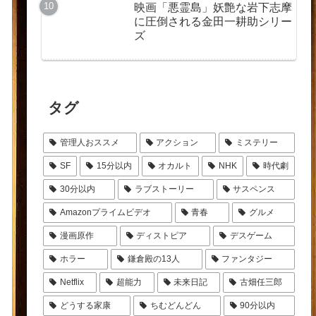
映画「悪霊島」妖艶な岩下志摩
に圧倒される金田一耕助シリー
ズ
タグ
管理人おススメ
アクション
ミステリー
SF
15分以内
オカルト
NHK
時代劇
30分以内
ラブストーリー
サスペンス
Amazonプライムビデオ
青春
グルメ
漫画原作
ディストピア
デスゲーム
ホラー
鎌倉殿の13人
ファンタジー
Netflix
超能力
未来日記
古畑任三郎
どうする家康
ちむどんどん
90分以内