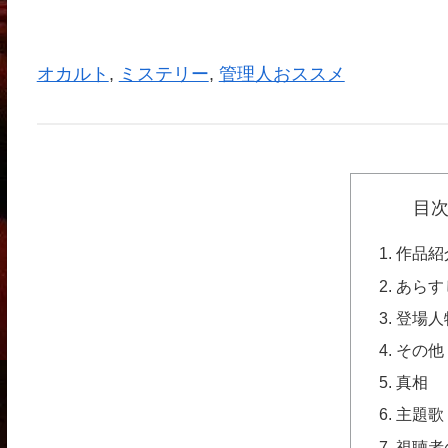
オカルト
, 
ミステリー
, 
管理人おススメ
目
作品紹
あらす
登場人
その他
真相
主題歌
視聴者