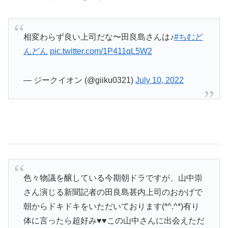
相変わらず良い上司だな〜田良島さんは♪
#ちむど
んどん
pic.twitter.com/1P411qL5W2
— ジークイオン (@giiku0321)
July 10, 2022
色々物議を醸している今期朝ドラですが、山中崇
さん演じる新聞記者の田良島甚内上司のおかげで
朝からドキドキをいただいております(*^.^*)有り
体に言ったら超好み♥♥この山中さんに出会えただ