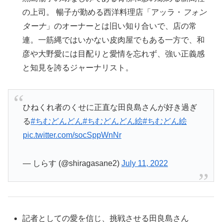
の上司。 暢子が勤める西洋料理店「アッラ・
フォン
ターナ
」のオーナーとは旧い知り合いで、店の常
連。一筋縄ではいかない皮肉屋でもある一方で、和
彦や大野愛には目配りと愛情を忘れず、強い正義感
と知見を誇るジャーナリスト。
ひねくれ者のくせに正直な田良島さんが好き過ぎ
る
#ちむどんどん
#ちむどんどん絵
#ちむどん絵
pic.twitter.com/socSppWnNr
— しらす (@shiragasane2)
July 11, 2022
記者としての愛を信じ、挑戦させる田良島さん