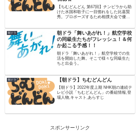
【ちむどんどん 第67回】チンピラから助
けた水国和歌子に一目惚れをした比嘉賢
秀。プロポーズするため相撲大会で優勝
することを宣言する。
朝ドラ「舞いあがれ！」航空学校
朝ドラ
の同級生たちがフレッシュ！＆何
か起こる予感！！
朝ドラ「舞いあがれ！」航空学校での生
活を開始した舞。そこで様々な同級生た
ちと出会う。
【朝ドラ】ちむどんどん
朝ドラ
【朝ドラ】2022年度上期 NHK朝の連続テ
レビ小説「ちむどんどん」の番組情報,登
場人物,キャスト,あらすじ
スポンサーリンク