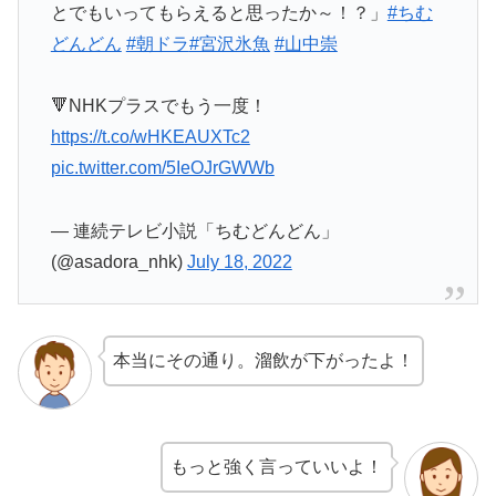
とでもいってもらえると思ったか～！？」
#ちむ
どんどん
#朝ドラ
#宮沢氷魚
#山中崇
🔻NHKプラスでもう一度！
https://t.co/wHKEAUXTc2
pic.twitter.com/5IeOJrGWWb
— 連続テレビ小説「ちむどんどん」
(@asadora_nhk)
July 18, 2022
本当にその通り。溜飲が下がったよ！
もっと強く言っていいよ！