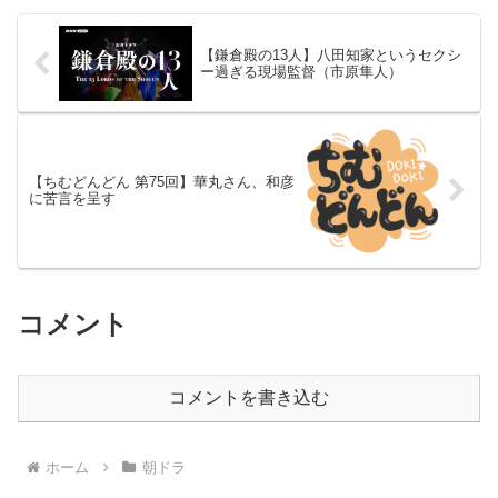
【鎌倉殿の13人】八田知家というセクシ
ー過ぎる現場監督（市原隼人）
【ちむどんどん 第75回】華丸さん、和彦
に苦言を呈す
コメント
コメントを書き込む
ホーム
朝ドラ