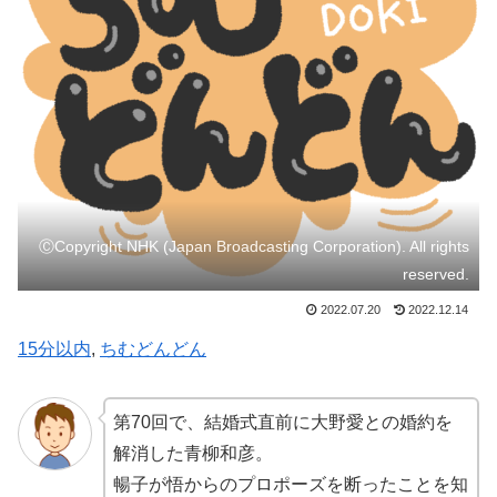
ⒸCopyright NHK (Japan Broadcasting Corporation). All rights
reserved.
2022.07.20
2022.12.14
15分以内
, 
ちむどんどん
第70回で、結婚式直前に大野愛との婚約を
解消した青柳和彦。
暢子が悟からのプロポーズを断ったことを知