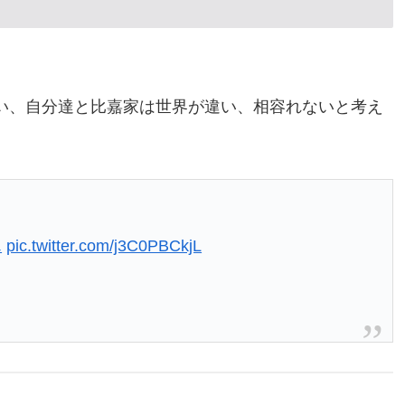
い、自分達と比嘉家は世界が違い、相容れないと考え
…
ん
pic.twitter.com/j3C0PBCkjL