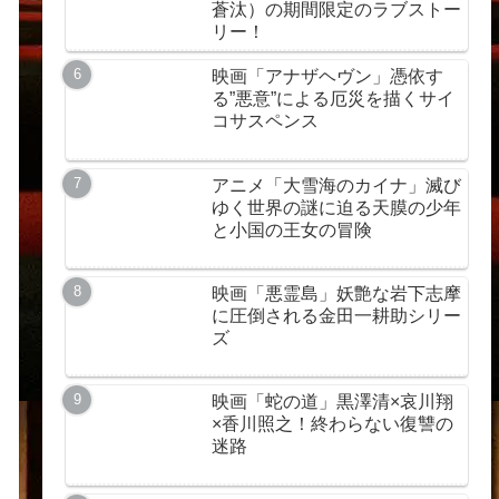
蒼汰）の期間限定のラブストー
リー！
映画「アナザヘヴン」憑依す
る”悪意”による厄災を描くサイ
コサスペンス
アニメ「大雪海のカイナ」滅び
ゆく世界の謎に迫る天膜の少年
と小国の王女の冒険
映画「悪霊島」妖艶な岩下志摩
に圧倒される金田一耕助シリー
ズ
映画「蛇の道」黒澤清×哀川翔
×香川照之！終わらない復讐の
迷路