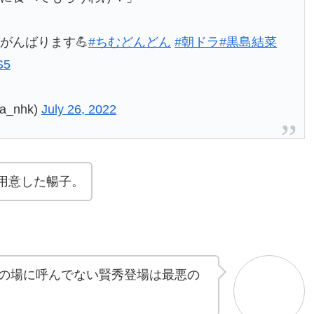
がんばります💪
#ちむどんどん
#朝ドラ
#黒島結菜
S5
_nhk)
July 26, 2022
用意した暢子。
の場に呼んでない賢秀登場は最悪の