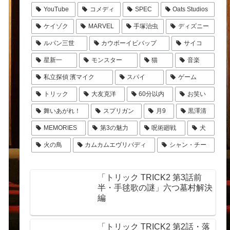
YouTube
コメディ
SPEC
Oats Studios
ケイゾク
MARVEL
手塚治虫
ディズニー
ルパン三世
カウボーイビバップ
サイコ
星新一
モンスター
猫
音楽
私立探偵 濱マイク
スパイ
ゲーム
トリック
大友克洋
60分以内
お笑い
舞いあがれ！
スプリガン
月9
黒澤清
MEMORIES
第3の魅力
呪術廻戦
犬
火の鳥
カムカムエヴリバディ
シャン・チー
「トリック TRICK2 第3話前
半・手毬歌の謎」六つ墓村解決
編
「トリック TRICK2 第2話・落