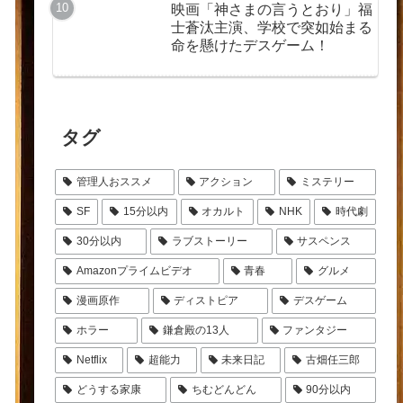
映画「神さまの言うとおり」福
士蒼汰主演、学校で突如始まる
命を懸けたデスゲーム！
タグ
管理人おススメ
アクション
ミステリー
SF
15分以内
オカルト
NHK
時代劇
30分以内
ラブストーリー
サスペンス
Amazonプライムビデオ
青春
グルメ
漫画原作
ディストピア
デスゲーム
ホラー
鎌倉殿の13人
ファンタジー
Netflix
超能力
未来日記
古畑任三郎
どうする家康
ちむどんどん
90分以内