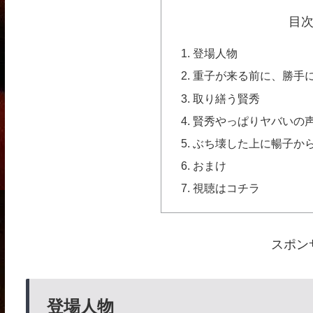
目
登場人物
重子が来る前に、勝手
取り繕う賢秀
賢秀やっぱりヤバいの
ぶち壊した上に暢子か
おまけ
視聴はコチラ
スポン
登場人物