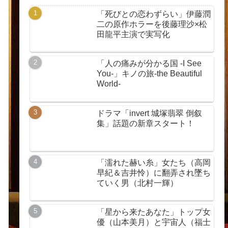
「死びとの恋わずらい」伊藤潤
二の原作ホラーを後藤理沙×松
田龍平主演で実写化
「人の痛みが分かる国 -I See
You-」キノの旅-the Beautiful
World-
ドラマ「invert 城塚翡翠 倒叙
集」話題の新章スタート！
「濡れた赫い糸」女たち（高岡
早紀＆吉井怜）に翻弄され墜ち
ていく男（北村一輝）
「星から来たあなた」トップ女
優（山本美月）と宇宙人（福士