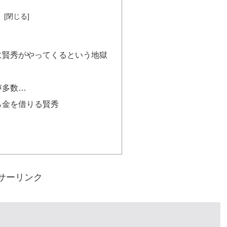
次
に賢秀がやってくるという地獄
声多数…
ら金を借りる賢秀
サーリンク