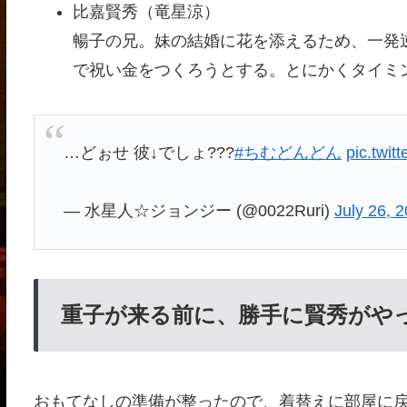
比嘉賢秀（竜星涼）
暢子の兄。妹の結婚に花を添えるため、一発
で祝い金をつくろうとする。とにかくタイミ
…どぉせ 彼↓でしょ???
#ちむどんどん
pic.twi
— 水星人☆ジョンジー (@0022Ruri)
July 26, 
重子が来る前に、勝手に賢秀がや
おもてなしの準備が整ったので、着替えに部屋に戻