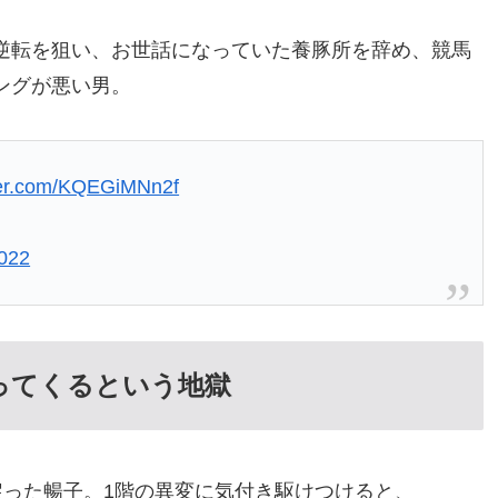
逆転を狙い、お世話になっていた養豚所を辞め、競馬
ングが悪い男。
tter.com/KQEGiMNn2f
2022
ってくるという地獄
った暢子。1階の異変に気付き駆けつけると、