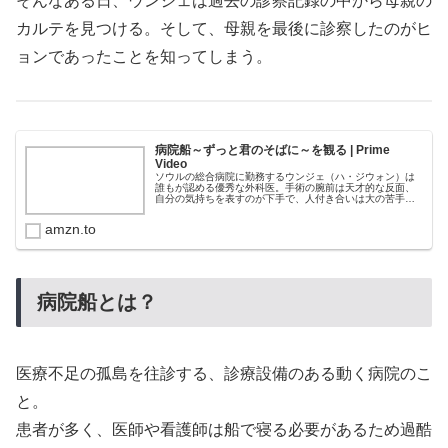
そんなある日、ウンジェは過去の診察記録の中から母親の
カルテを見つける。そして、母親を最後に診察したのがヒ
ョンであったことを知ってしまう。
病院船～ずっと君のそばに～を観る | Prime
Video
ソウルの総合病院に勤務するウンジェ（ハ・ジウォン）は
誰もが認める優秀な外科医。手術の腕前は天才的な反面、
自分の気持ちを表すのが下手で、人付き合いは大の苦手。
離島で暮らす母親との間には長年の確執を抱えていた。一
方、離島を回る病院船に内科医のヒ...
amzn.to
病院船とは？
医療不足の孤島を往診する、診療設備のある動く病院のこ
と。
患者が多く、医師や看護師は船で寝る必要があるため過酷