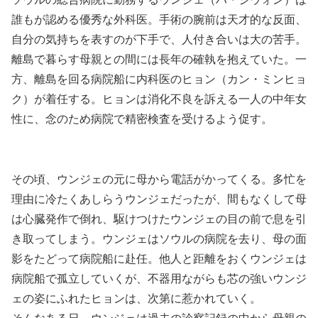
誰もが認める優秀な外科医。手術の腕前は天才的な反面、
自分の気持ちを表すのが下手で、人付き合いは大の苦手。
離島で暮らす母親との間には長年の確執を抱えていた。一
方、離島を回る病院船に内科医のヒョン（カン・ミンヒョ
ク）が着任する。ヒョンは消化不良を訴える一人の中年女
性に、念のため病院で精密検査を受けるよう促す。
その頃、ウンジェの元に母から電話がかってくる。多忙を
理由に冷たくあしらうウンジェだったが、間もなくして母
は心臓発作で倒れ、駆けつけたウンジェの目の前で息を引
き取ってしまう。ウンジェはソウルの病院を去り、母の面
影をたどって病院船に赴任。他人と距離をおくウンジェは
病院船で孤立していくが、不器用ながらも芯の強いウンジ
ェの姿にふれたヒョンは、次第に惹かれていく。