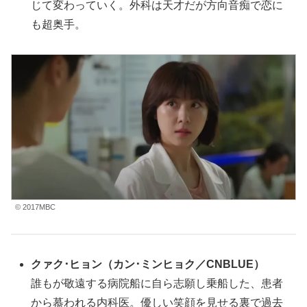
じて変わっていく。外科は天才だが方向音痴で恋に
も超奥手。
© 2017MBC
クァク･ヒョン
（
カン･ミンヒョク／CNBLUE
）
誰もが敬遠する病院船に自ら志願し乗船した、患者
から慕われる内科医。優しい笑顔を見せる裏で過去