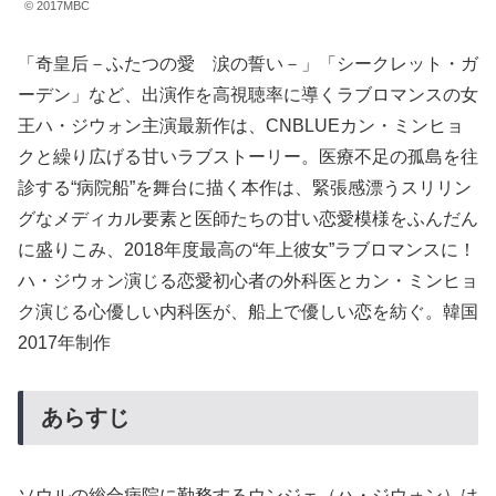
© 2017MBC
「奇皇后－ふたつの愛 涙の誓い－」「シークレット・ガ
ーデン」など、出演作を高視聴率に導くラブロマンスの女
王ハ・ジウォン主演最新作は、CNBLUEカン・ミンヒョ
クと繰り広げる甘いラブストーリー。医療不足の孤島を往
診する“病院船”を舞台に描く本作は、緊張感漂うスリリン
グなメディカル要素と医師たちの甘い恋愛模様をふんだん
に盛りこみ、2018年度最高の“年上彼女”ラブロマンスに！
ハ・ジウォン演じる恋愛初心者の外科医とカン・ミンヒョ
ク演じる心優しい内科医が、船上で優しい恋を紡ぐ。韓国
2017年制作
あらすじ
ソウルの総合病院に勤務するウンジェ（ハ・ジウォン）は