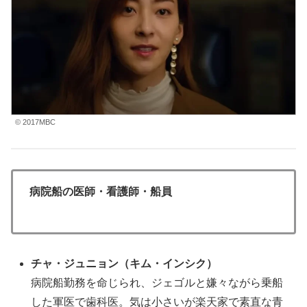
© 2017MBC
病院船の医師・看護師・船員
チャ・ジュニョン
（キム・インシク
）
病院船勤務を命じられ、ジェゴルと嫌々ながら乗船
した軍医で歯科医。気は小さいが楽天家で素直な青