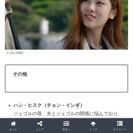
© 2017MBC
その他
ハン・ヒスク
（チョン・インギ
）
ジェゴルの母。夫とジェゴルの関係に悩んでおり、
仲良くして欲しいと願っている。
ある事件をきっかけにジェゴルとウンジェの婚姻を
ホーム
シェア
目次へ
トップ
サイドバー