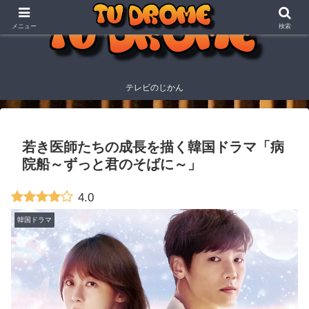
メニュー
検索
テレビのじかん
若き医師たちの成長を描く韓国ドラマ「病
院船～ずっと君のそばに～」
4.0
韓国ドラマ