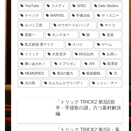
YouTube
コメディ
SPEC
Oats Studios
ケイゾク
MARVEL
手塚治虫
ディズニー
ルパン三世
カウボーイビバップ
サイコ
星新一
モンスター
猫
音楽
私立探偵 濱マイク
スパイ
ゲーム
トリック
大友克洋
60分以内
お笑い
舞いあがれ！
スプリガン
月9
黒澤清
MEMORIES
第3の魅力
呪術廻戦
犬
火の鳥
カムカムエヴリバディ
シャン・チー
「トリック TRICK2 第3話前
半・手毬歌の謎」六つ墓村解決
編
「トリック TRICK2 第2話・落