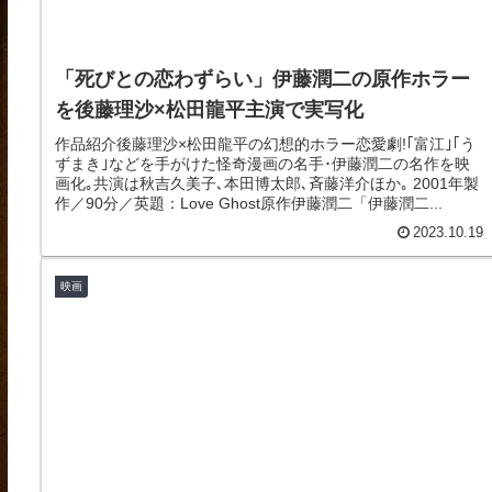
「死びとの恋わずらい」伊藤潤二の原作ホラー
を後藤理沙×松田龍平主演で実写化
作品紹介後藤理沙×松田龍平の幻想的ホラー恋愛劇!｢富江｣｢う
ずまき｣などを手がけた怪奇漫画の名手･伊藤潤二の名作を映
画化｡共演は秋吉久美子､本田博太郎､斉藤洋介ほか｡ 2001年製
作／90分／英題：Love Ghost原作伊藤潤二「伊藤潤二...
2023.10.19
映画