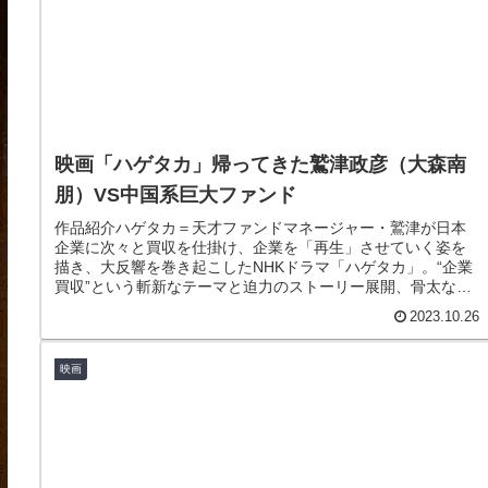
映画「ハゲタカ」帰ってきた鷲津政彦（大森南
朋）VS中国系巨大ファンド
作品紹介ハゲタカ＝天才ファンドマネージャー・鷲津が日本
企業に次々と買収を仕掛け、企業を「再生」させていく姿を
描き、大反響を巻き起こしたNHKドラマ「ハゲタカ」。“企業
買収”という斬新なテーマと迫力のストーリー展開、骨太な人
間ドラマで、国内外...
2023.10.26
映画