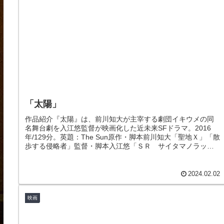
「太陽」
作品紹介『太陽』は、前川知大が主宰する劇団イキウメの同
名舞台劇を入江悠監督が映画化した近未来SFドラマ。2016
年/129分。英題：The Sun原作・脚本前川知大「聖地Ｘ」「散
歩する侵略者」監督・脚本入江悠「ＳＲ サイタマノラッパ
ー」「ジ...
2024.02.02
映画