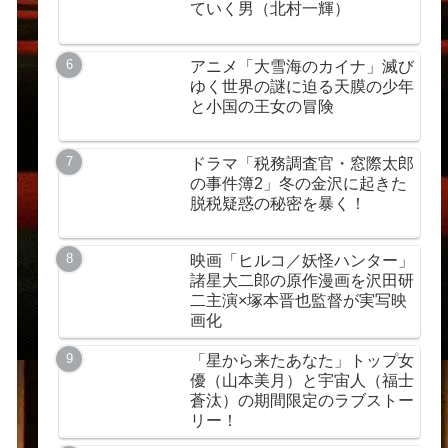
ていく男（北村一輝）
アニメ「大雪海のカイナ」滅び
ゆく世界の謎に迫る天膜の少年
と小国の王女の冒険
ドラマ「税務調査官・窓際太郎
の事件簿2」冬の金沢に起きた
脱税疑惑の秘密を暴く！
映画「ヒルコ／妖怪ハンター」
諸星大二郎の原作漫画を沢田研
二主演×塚本晋也監督が実写映
画化
「星から来たあなた」トップ女
優（山本美月）と宇宙人（福士
蒼汰）の期間限定のラブストー
リー！