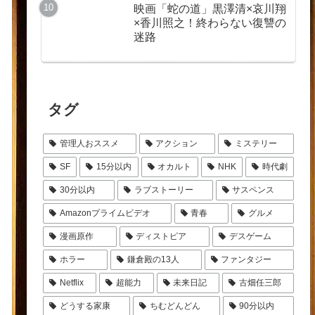
映画「蛇の道」黒澤清×哀川翔
×香川照之！終わらない復讐の
迷路
タグ
管理人おススメ
アクション
ミステリー
SF
15分以内
オカルト
NHK
時代劇
30分以内
ラブストーリー
サスペンス
Amazonプライムビデオ
青春
グルメ
漫画原作
ディストピア
デスゲーム
ホラー
鎌倉殿の13人
ファンタジー
Netflix
超能力
未来日記
古畑任三郎
どうする家康
ちむどんどん
90分以内