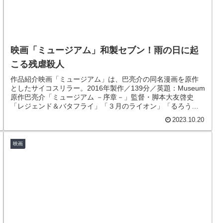
映画「ミュージアム」和製セブン！雨の日に起
こる残虐殺人
作品紹介映画「ミュージアム」は、巴亮介の同名漫画を原作
としたサイコスリラー。2016年製作／139分／英題：Museum
原作巴亮介「ミュージアム －序章－」監督・脚本大友啓史
「レジェンド＆バタフライ」「３月のライオン」「るろうに
剣心」「秘密...
2023.10.20
映画