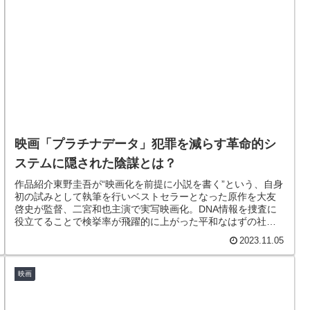
映画「プラチナデータ」犯罪を減らす革命的シ
ステムに隠された陰謀とは？
作品紹介東野圭吾が“映画化を前提に小説を書く”という、自身
初の試みとして執筆を行いベストセラーとなった原作を大友
啓史が監督、二宮和也主演で実写映画化。DNA情報を捜査に
役立てることで検挙率が飛躍的に上がった平和なはずの社会
に潜む陰謀とは！？...
2023.11.05
映画