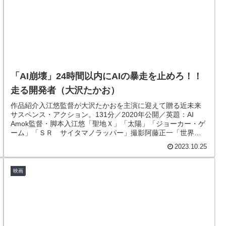
「AI崩壊」24時間以内にAIの暴走を止めろ！！
走る開発者（大沢たかお）
作品紹介入江悠監督が大沢たかおを主演に迎えて贈る近未来
サスペンス・アクション。131分／2020年公開／英題：AI
Amok監督・脚本入江悠「聖地Ｘ」「太陽」「ジョーカー・ゲ
ーム」「ＳＲ サイタマノラッパー」撮影阿藤正一「世界か
ら猫が消えた...
2023.10.25
映画