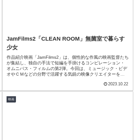
JamFilms2「CLEAN ROOM」無菌室で暮らす
少女
作品紹介映画「JamFilms2」は、個性的な作風の映画監督たち
が集結し、独自の手法で短編を手掛けるコンピレーション・
オムニバス・フィルムの第2弾。今回は、ミュージック・ビデ
オやＣＭなどの分野で活躍する気鋭の映像クリエイターを起
用、個性豊か...
2023.10.22
映画