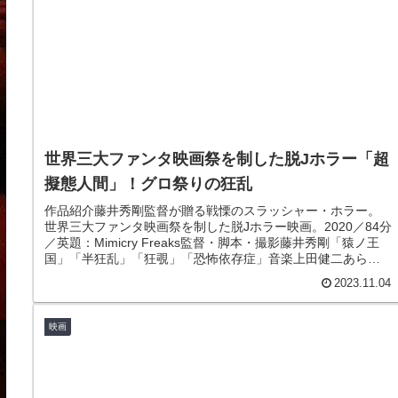
世界三大ファンタ映画祭を制した脱Jホラー「超
擬態人間」！グロ祭りの狂乱
作品紹介藤井秀剛監督が贈る戦慄のスラッシャー・ホラー。
世界三大ファンタ映画祭を制した脱Jホラー映画。2020／84分
／英題：Mimicry Freaks監督・脚本・撮影藤井秀剛「猿ノ王
国」「半狂乱」「狂覗」「恐怖依存症」音楽上田健二あらす
じ...
2023.11.04
映画