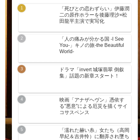
「死びとの恋わずらい」伊藤潤
二の原作ホラーを後藤理沙×松
田龍平主演で実写化
「人の痛みが分かる国 -I See
You-」キノの旅-the Beautiful
World-
ドラマ「invert 城塚翡翠 倒叙
集」話題の新章スタート！
映画「アナザヘヴン」憑依す
る”悪意”による厄災を描くサイ
コサスペンス
「濡れた赫い糸」女たち（高岡
早紀＆吉井怜）に翻弄され墜ち