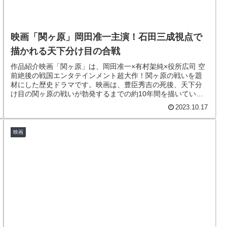
映画「関ヶ原」岡田准一主演！石田三成視点で
描かれる天下分け目の合戦
作品紹介映画「関ヶ原」は、岡田准一×有村架純×役所広司 空
前絶後の戦国エンタテインメント超大作！関ヶ原の戦いを題
材にした歴史ドラマです。映画は、豊臣秀吉の死後、天下分
け目の関ヶ原の戦いが勃発するまでの約10年間を描いていま
す。物語は、豊臣家...
2023.10.17
映画