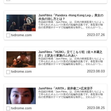
JamFilms「Pandora -Hong Kong Leg-」美女の
水虫の治し方とは？
作品紹介映画「Jam Films」は、日本の映画監督たちによっ
て作られたオムニバス形式の短編作品集です。各監督が独
自の世界観やテーマで短編映画を制作し、それらが一つの
作品として繋がっています。「Jam Films」は全7作品から
なり、各作品...
2023.07.26
tvdrome.com
JamFilms「HIJIKI」立てこもり犯（佐々木蔵之
介）と訳あり家族のふれあい
作品紹介映画「Jam Films」は、日本の映画監督たちによっ
て作られたオムニバス形式の短編作品集です。各監督が独
自の世界観やテーマで短編映画を制作し、それらが一つの
作品として繋がっています。「Jam Films」は全7作品から
なり、各作品...
2023.08.03
tvdrome.com
JamFilms「ARITA」岩井俊二×広末涼子
作品紹介映画「Jam Films」は、日本の映画監督たちによっ
て作られたオムニバス形式の短編作品集です。各監督が独
自の世界観やテーマで短編映画を制作し、それらが一つの
作品として繋がっています。「Jam Films」は全7作品から
なり、各作品...
2023.08.25
tvdrome.com