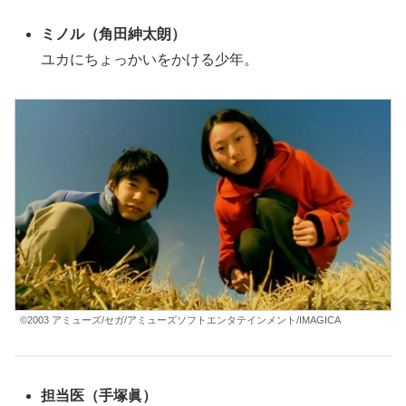
ミノル（
角田紳太朗
）
ユカにちょっかいをかける少年。
©2003 アミューズ/セガ/アミューズソフトエンタテインメント/IMAGICA
担当医（手塚眞）