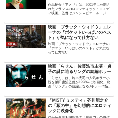
作品紹介「アメリ」は、2001年に公開さ
れたフランスのロマンティック・コメデ
ィ映画。監督はジャン＝ピエール・ジュ
ネ。主演はオドレイ・トトゥ。物語は、
繊細で内向的な性格の若い女性であるア
メリ・プーランが、パリのモンマルトル
映画「ブラック・ウィドウ」エレ
映画
地区でひっそりと生活...
ーナの『ポケットいっぱいのベス
ト』が気になって仕方ない
映画「ブラック・ウィドウ」エレーナの
『ポケットいっぱいのベスト』が気にな
って仕方ない
映画「らせん」佐藤浩市主演・貞
映画
子の謎に迫るリングの続編ホラー
「らせん」は、鈴木光司の人気ホラー小
説を飯田譲治監督が1998年に映画化。映
画「リング」の続編となるJホラー作品。
主演は佐藤浩市。
「MISTY ミスティ」芥川龍之介
映画
の「藪の中」を幻想的にエロティ
ックに映像化
作品紹介黒沢明監督の「羅生門」の原作