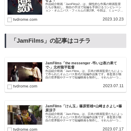
せよ！
作品紹介映画「JamFilms2」は、個性的な作風の映画監督
たちが集結し、独自の手法で短編を手掛けるコンピレーシ
ョン・オムニバス・フィルムの第2弾。今回は、ミュージッ
ク・ビデオやＣＭなどの分野で活躍する気鋭の映像クリエ
イターを起用、個性豊か...
2023.10.23
tvdrome.com
「JamFilms」の記事はコチラ
JamFilms「the messenger -弔いは夜の果て
で-」北村龍平監督
作品紹介映画「Jam Films」は、日本の映画監督たちによっ
て作られたオムニバス形式の短編作品集です。各監督が独
自の世界観やテーマで短編映画を制作し、それらが一つの
作品として繋がっています。「Jam Films」は全7作品から
なり、各作品...
2023.07.11
tvdrome.com
JamFilms「けん玉」篠原哲雄×山崎まさよし×篠
原涼子
作品紹介映画「Jam Films」は、日本の映画監督たちによっ
て作られたオムニバス形式の短編作品集です。各監督が独
自の世界観やテーマで短編映画を制作し、それらが一つの
作品として繋がっています。「Jam Films」は全7作品から
なり、各作品...
2023.07.17
tvdrome.com