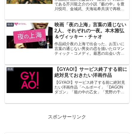
である芥川龍之介の小説『藪の中』を豊
川悦司、金城武、天海祐希共演で再映画
化した官能ミステリー。1997年／99分原
作芥川龍之介「羅生門」「藪の中」「蜘
蛛の糸」監督三枝健起「春よこい」「オ
映画「夜の上海」言葉の通じない
映画
リヲン座からの招待...
2人、それぞれの一夜。本木雅弘
＆ヴィッキー・チャオ
作品紹介夜の上海で出会った、お互いに
言葉の通じない男女の恋を描いたロマン
ティック・コメディ。最悪の出会い方を
した2人が、次第に心を通わせていく一夜
の過程をユーモラスに見せる。主演は
『スパイ・ゾルゲ』の本木雅弘と、『少
【GYAO!】サービス終了する前に
映画
林サッカー』のヴィッキー...
絶対見ておきたい洋画作品
【GYAO!】サービス終了する前に絶対見
たい洋画作品「ヘルボーイ」「DAGON
ダゴン」「籠の中の乙女」「荒野の千鳥
足」「殺しが静かにやって来る」「まぼ
ろしの市街戦」をピックアップしまし
た。
スポンサーリンク