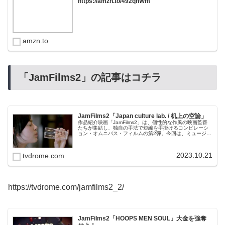
https://amzn.to/492qhWm
amzn.to
「JamFilms2」の記事はコチラ
JamFilms2「Japan culture lab. / 机上の空論」
作品紹介映画「JamFilms2」は、個性的な作風の映画監督
たちが集結し、独自の手法で短編を手掛けるコンピレーシ
ョン・オムニバス・フィルムの第2弾。今回は、ミュージッ
ク・ビデオやＣＭなどの分野で活躍する気鋭の映像クリエ
イターを起用、個性豊か...
2023.10.21
tvdrome.com
https://tvdrome.com/jamfilms2_2/
JamFilms2「HOOPS MEN SOUL」大金を強奪