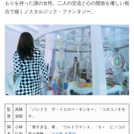
もりを持った謎の女性。二人の交流と心の開放を優しい視
点で描くノスタルジック・ファンタジー。
監
高橋
「パンドラ ザ・イエロー・モンキー」「コネコノキモ
督
栄樹
チ」
脚
小林
「青すぎる、青」「ウルトラマンＸ」「Ｄｒ．ピノコの
本
弘利
森の冒険」「
火の鳥 未来編
」