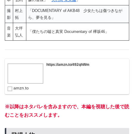
撮
村上
「DOCUMENTARY of AKB48 少女たちは傷つきなが
影
拓
ら、夢を見る」
音
大坪
「僕たちの嘘と真実 Documentary of 欅坂46」
楽
弘人
https://amzn.to/492qhWm
amzn.to
※以降はネタバレを含みますので、本編を視聴した後で読
むことをおススメします。