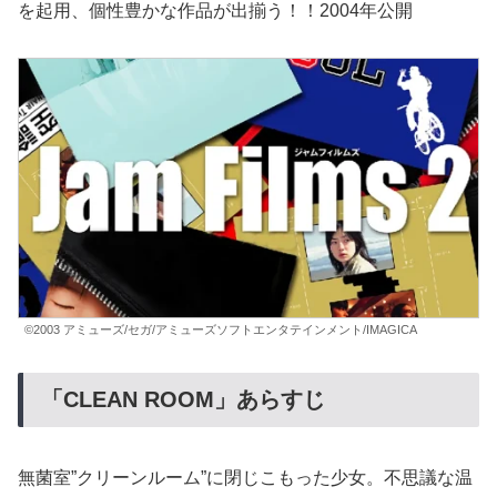
を起用、個性豊かな作品が出揃う！！2004年公開
©2003 アミューズ/セガ/アミューズソフトエンタテインメント/IMAGICA
「CLEAN ROOM」あらすじ
無菌室”クリーンルーム”に閉じこもった少女。不思議な温