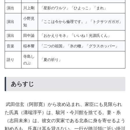
演出
川上剛
「星影のワルツ」「ひよっこ」「まれ」
小野見
演出
「ここは今から倫理です。」「トクサツガガガ」
知
演出
田中諭
「おかえりモネ」「いいね！光源氏くん」
音楽
稲本響
「二つの祖国」「氷の轍」「グラスホッパー」
寺島し
語り
「夏の祈り」
のぶ
あらすじ
武田信玄（阿部寛）から攻め込まれ、家臣にも見限られ
た氏真（溝端淳平）は、駿河・今川館を捨てる。妻・糸
（志田未来）は、彼女の実家である北条に身を寄せるよう
勧めるも、氏真は耳を貸さない。一行が徳川領に近い掛川