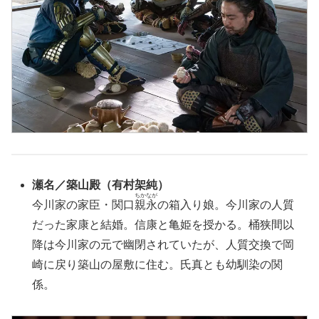
瀬名／築山殿（有村架純）
ちかなが
今川家の家臣・関口
親永
の箱入り娘。今川家の人質
だった家康と結婚。信康と亀姫を授かる。桶狭間以
降は今川家の元で幽閉されていたが、人質交換で岡
崎に戻り築山の屋敷に住む。氏真とも幼馴染の関
係。