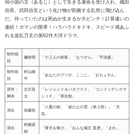
弱小国の主（あるじ）として生きる運命を受け入れ、織田
信長、武田信玄という化け物が割拠する乱世に飛び込ん
だ。待っていたのは死ぬか生きるか大ピンチ！計算違いの
連続！ガマンの限界！ハラハラドキドキ、スピード感あふ
れる波乱万丈の第62作大河ドラマ。
制作統
磯智明
「十三人の刺客」「なつぞら」「平清盛」
括
制作統
村山峻
「あなたのブツが、ここに」「おちょやん」
括
平
原作・
古沢良
「レジェンド＆バタフライ」「コンフィデンスマ
脚本
太
ンＪＰ」「寄生獣」
「八重の桜」「坂の上の雲 （第３部）」「天
演出
加藤拓
花」
村橋直
演出
「青天を衝け」「おんな城主 直虎」「まれ」
樹