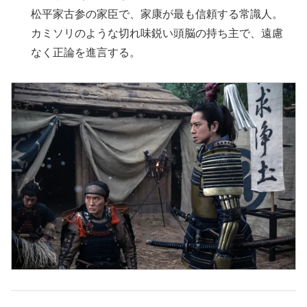
松平家古参の家臣で、家康が最も信頼する常識人。
カミソリのような切れ味鋭い頭脳の持ち主で、遠慮
なく正論を進言する。