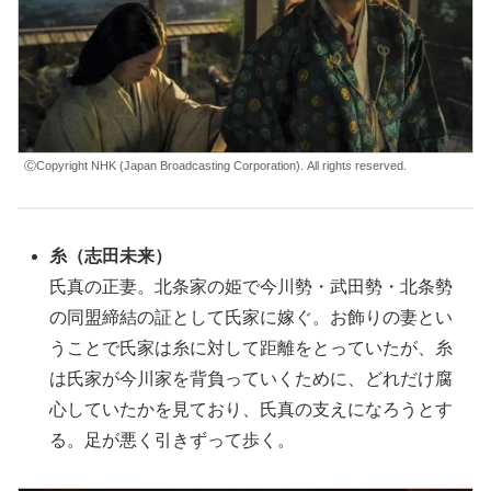
ⒸCopyright NHK (Japan Broadcasting Corporation). All right
s
reserved.
糸（志田未来）
氏真の正妻。北条家の姫で今川勢・武田勢・北条勢
の同盟締結の証として氏家に嫁ぐ。お飾りの妻とい
うことで氏家は糸に対して距離をとっていたが、糸
は氏家が今川家を背負っていくために、どれだけ腐
心していたかを見ており、氏真の支えになろうとす
る。足が悪く引きずって歩く。