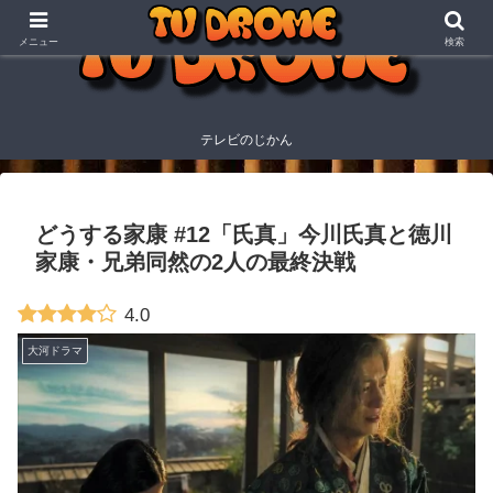
メニュー
検索
テレビのじかん
どうする家康 #12「氏真」今川氏真と徳川
家康・兄弟同然の2人の最終決戦
4.0
大河ドラマ