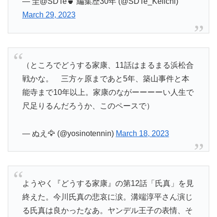
— 圭@SDTe🍵 編集歴30年 (@SDTe_Keiichi)
March 29, 2023
（ところでどうする家康、11話はまるまる浜松合
戦かな。 三方ヶ原まであと5年、築山事件と本
能寺まで10年以上。家康のながーーーーい人生で
尺足りるんだろうか、このペースで）
— ぬえ🦅 (@yosinotennin)
March 18, 2023
ようやく『どうする家康』の第12話「氏真」を見
終えた。今川氏真の悲哀に涙。溝端淳平さん演じ
る氏真は良かったなあ。ヤンデル王子の表情、そ