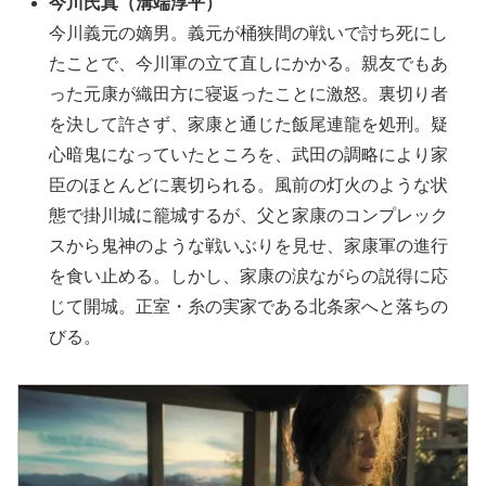
今川氏真（溝端淳平）
今川義元の嫡男。義元が桶狭間の戦いで討ち死にし
たことで、今川軍の立て直しにかかる。親友でもあ
った元康が織田方に寝返ったことに激怒。裏切り者
を決して許さず、家康と通じた飯尾連龍を処刑。疑
心暗鬼になっていたところを、武田の調略により家
臣のほとんどに裏切られる。風前の灯火のような状
態で掛川城に籠城するが、父と家康のコンプレック
スから鬼神のような戦いぶりを見せ、家康軍の進行
を食い止める。しかし、家康の涙ながらの説得に応
じて開城。正室・糸の実家である北条家へと落ちの
びる。