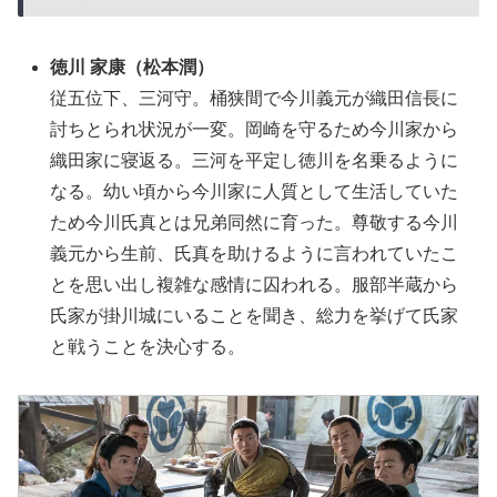
徳川 家康（松本潤）
従五位下、三河守。桶狭間で今川義元が織田信長に
討ちとられ状況が一変。岡崎を守るため今川家から
織田家に寝返る。三河を平定し徳川を名乗るように
なる。幼い頃から今川家に人質として生活していた
ため今川氏真とは兄弟同然に育った。尊敬する今川
義元から生前、氏真を助けるように言われていたこ
とを思い出し複雑な感情に囚われる。服部半蔵から
氏家が掛川城にいることを聞き、総力を挙げて氏家
と戦うことを決心する。