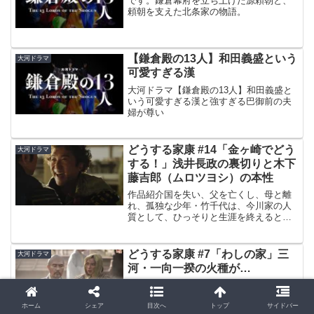
です。鎌倉幕府を立ち上げた源頼朝と、
頼朝を支えた北条家の物語。
【鎌倉殿の13人】和田義盛という
大河ドラマ
可愛すぎる漢
大河ドラマ【鎌倉殿の13人】和田義盛と
いう可愛すぎる漢と強すぎる巴御前の夫
婦が尊い
どうする家康 #14「金ヶ崎でどう
大河ドラマ
する！」浅井長政の裏切りと木下
藤吉郎（ムロツヨシ）の本性
作品紹介国を失い、父を亡くし、母と離
れ、孤独な少年・竹千代は、今川家の人
質として、ひっそりと生涯を終えると思
っていた。しかし…三河（みかわ）武士
の熱意に動かされ、弱小国の主（ある
じ）として生きる運命を受け入れ、織田
どうする家康 #7「わしの家」三
大河ドラマ
信長、武田信玄という化け物...
河・一向一揆の火種が…
作品紹介国を失い、父を亡くし、母と離
れ、孤独な少年・竹千代は、今川家の人
ホーム
シェア
目次へ
トップ
サイドバー
質として、ひっそりと生涯を終えると思