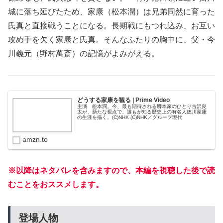
城に落ち延びたため、家康（松本潤）は兄弟同然に育った
氏真と直接戦うことになる。長期戦にもつれ込み、お互い
攻め手を欠く家康と氏真。そんなふたりの胸中に、父・今
川義元（野村萬斎）の記憶がよみがえる。
どうする家康を観る | Prime Video
主演 松本潤。今、最も期待される脚本家のひとり古沢良
太が、新たな視点で、誰もが知る歴史上の有名人徳川家康
の生涯を描く。(C)NHK (C)NHK／グループ現代
amzn.to
※以降はネタバレを含みますので、本編を視聴した後で読
むことをおススメします。
登場人物