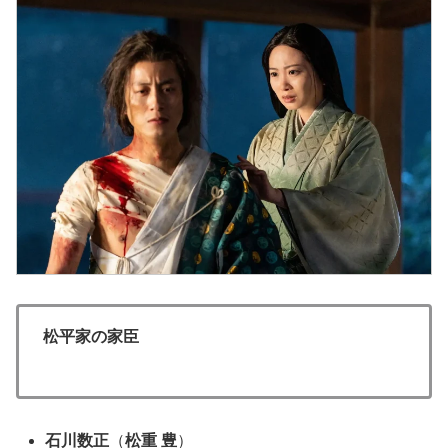
松平家の家臣
石川数正
（
松重 豊
）