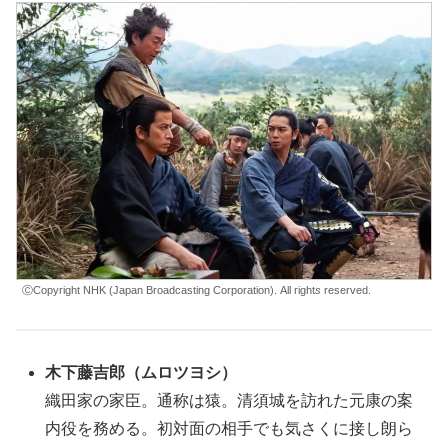
ⒸCopyright NHK (Japan Broadcasting Corporation). All right
s
reserved.
木下藤吉郎（ムロツヨシ）
織田家の家臣。通称は猿。清須城を訪れた元康の案
内役を務める。初対面の相手でも気さくに接し朗ら