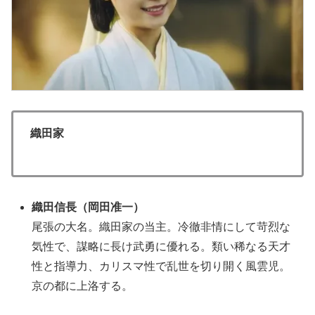
織田家
織田信長（岡田准一）
尾張の大名。織田家の当主。冷徹非情にして苛烈な
気性で、謀略に長け武勇に優れる。類い稀なる天才
性と指導力、カリスマ性で乱世を切り開く風雲児。
京の都に上洛する。