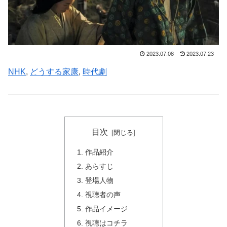
2023.07.08
2023.07.23
NHK
, 
どうする家康
, 
時代劇
目次
作品紹介
あらすじ
登場人物
視聴者の声
作品イメージ
視聴はコチラ