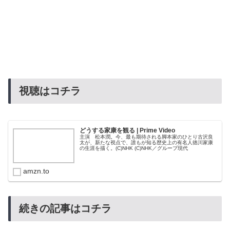
視聴はコチラ
どうする家康を観る | Prime Video
主演 松本潤。今、最も期待される脚本家のひとり古沢良
太が、新たな視点で、誰もが知る歴史上の有名人徳川家康
の生涯を描く。(C)NHK (C)NHK／グループ現代
amzn.to
続きの記事はコチラ