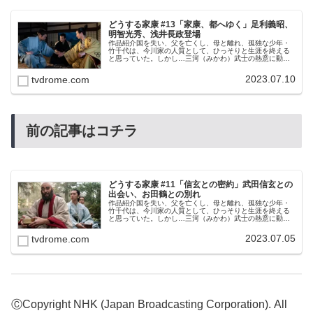
どうする家康 #13「家康、都へゆく」足利義昭、
明智光秀、浅井長政登場
作品紹介国を失い、父を亡くし、母と離れ、孤独な少年・
竹千代は、今川家の人質として、ひっそりと生涯を終える
と思っていた。しかし…三河（みかわ）武士の熱意に動か
され、弱小国の主（あるじ）として生きる運命を受け入
れ、織田信長、武田信玄という化け物...
2023.07.10
tvdrome.com
前の記事はコチラ
どうする家康 #11「信玄との密約」武田信玄との
出会い、お田鶴との別れ
作品紹介国を失い、父を亡くし、母と離れ、孤独な少年・
竹千代は、今川家の人質として、ひっそりと生涯を終える
と思っていた。しかし…三河（みかわ）武士の熱意に動か
され、弱小国の主（あるじ）として生きる運命を受け入
れ、織田信長、武田信玄という化け物...
2023.07.05
tvdrome.com
ⒸCopyright NHK (Japan Broadcasting Corporation). All