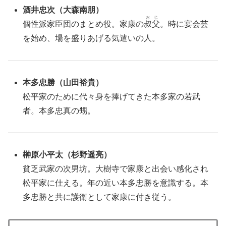
酒井忠次（大森南朋）
おじ
個性派家臣団のまとめ役。家康の
叔父
。時に宴会芸
を始め、場を盛りあげる気遣いの人。
本多忠勝（山田裕貴）
松平家のために代々身を捧げてきた本多家の若武
者。本多忠真の甥。
榊原小平太（杉野遥亮）
貧乏武家の次男坊。大樹寺で家康と出会い感化され
松平家に仕える。年の近い本多忠勝を意識する。本
多忠勝と共に護衛として家康に付き従う。