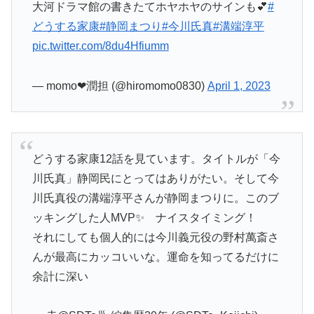
大河ドラマ館の書きたてホヤホヤのサインも💕
#
どうする家康
#静岡まつり
#今川氏真
#溝端淳平
pic.twitter.com/8du4Hfiumm
— momo❤︎潤担 (@hiromomo0830)
April 1, 2023
どうする家康12話を見ています。タイトルが「今
川氏真」静岡民にとってはありがたい。そして今
川氏真役の溝端淳平さんが静岡まつりに。このブ
ッキングした人MVP✨ ナイスタイミング！
それにしても個人的には今川義元役の野村萬斎さ
んが最高にカッコいいな。運命を知ってるだけに
余計に深い