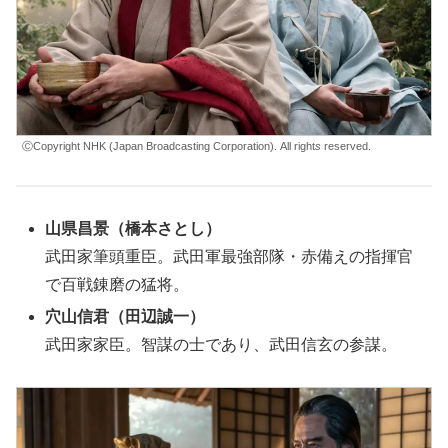
ⒸCopyright NHK (Japan Broadcasting Corporation). All right
s
reserved.
山県昌景（
橋本さとし
）
武田家筆頭重臣。武田軍最強部隊・赤備えの指揮官
で百戦錬磨の猛将。
穴山信君（
田辺誠一
）
武田家家臣。智謀の士であり、武田信玄の参謀。