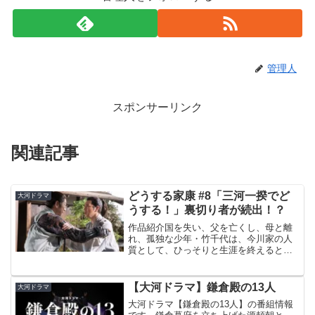
管理人
スポンサーリンク
関連記事
どうする家康 #8「三河一揆でど
大河ドラマ
うする！」裏切り者が続出！？
作品紹介国を失い、父を亡くし、母と離
れ、孤独な少年・竹千代は、今川家の人
質として、ひっそりと生涯を終えると思
っていた。しかし…三河（みかわ）武士
の熱意に動かされ、弱小国の主（ある
じ）として生きる運命を受け入れ、織田
【大河ドラマ】鎌倉殿の13人
大河ドラマ
信長、武田信玄という化け物...
大河ドラマ【鎌倉殿の13人】の番組情報