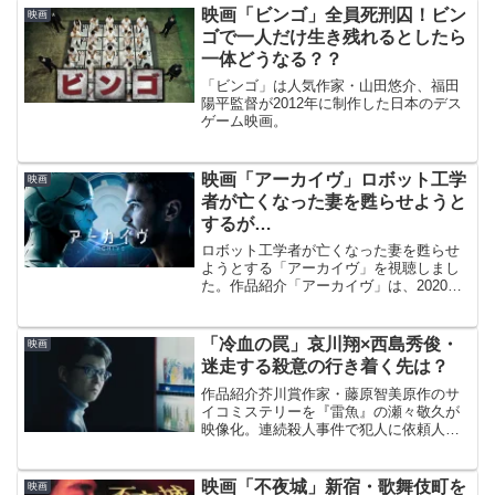
映画「ビンゴ」全員死刑囚！ビン
映画
ゴで一人だけ生き残れるとしたら
一体どうなる？？
「ビンゴ」は人気作家・山田悠介、福田
陽平監督が2012年に制作した日本のデス
ゲーム映画。
映画「アーカイヴ」ロボット工学
映画
者が亡くなった妻を甦らせようと
するが…
ロボット工学者が亡くなった妻を甦らせ
ようとする「アーカイヴ」を視聴しまし
た。作品紹介「アーカイヴ」は、2020年
のイギリスのSF映画。ⓒArchive Films
Limited 2020監督・脚本ギャヴィン・ロザ
リー「The Last M...
「冷血の罠」哀川翔×西島秀俊・
映画
迷走する殺意の行き着く先は？
作品紹介芥川賞作家・藤原智美原作のサ
イコミステリーを『雷魚』の瀬々敬久が
映像化。連続殺人事件で犯人に依頼人を
殺害された探偵・藤原は自殺した妹の
夫・花園と再会する。1998年/99分。英
題：The Cold-Blooded Trap原作藤原智...
映画「不夜城」新宿・歌舞伎町を
映画