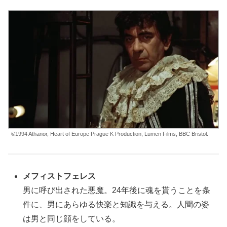
©1994 Athanor, Heart of Europe Prague K Production, Lumen Films, BBC Bristol.
メフィストフェレス
男に呼び出された悪魔。24年後に魂を貰うことを条
件に、男にあらゆる快楽と知識を与える。人間の姿
は男と同じ顔をしている。