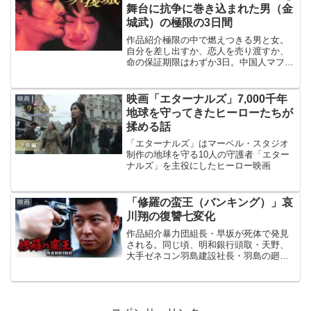
舞台に抗争に巻き込まれた男（金
城武）の極限の3日間
作品紹介極限の中で燃えつきる男と女。
自分を差し出すか、恋人を売り渡すか、
命の保証期限はわずか3日。中国人マフィ
ア血の抗争に追いつめられた哀しい二
人。ベストセラー原作・馳星周の危険な
純愛物語を完全映画化！1998年公開/122
映画「エターナルズ」7,000千年
映画
分英題：SLEE...
地球を守ってきたヒーローたちが
揉める話
「エターナルズ」はマーベル・スタジオ
制作の地球を守る10人の守護者「エター
ナルズ」を主役にしたヒーロー映画
「修羅の蛮王（バンキング）」哀
映画
川翔の復讐七変化
作品紹介暴力団組長・早坂が死体で発見
される。同じ頃、明和銀行頭取・天野、
大手ゼネコン羽島建設社長・羽島の廻り
でも不穏な出来事が起こっていた。3人は
30年前の強盗放火殺人事件の犯人であっ
たのだ。殺されたのは資産家の西園寺一
家、3人はその広大な...