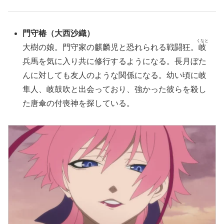
門守椿
（大西沙織）
くなと
大樹の娘。門守家の麒麟児と恐れられる戦闘狂。
岐
兵馬を気に入り共に修行するようになる。長月ぼた
んに対しても友人のような関係になる。幼い頃に岐
隼人、岐鼓吹と出会っており、強かった彼らを殺し
た唐傘の付喪神を探している。