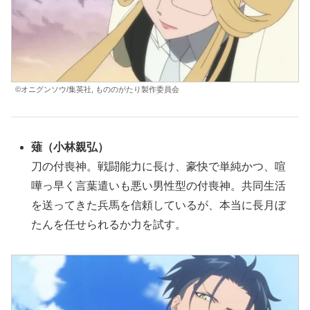
©オニグンソウ/集英社, もののがたり製作委員会
薙（小林親弘）
刀の付喪神。戦闘能力に長け、豪快で単純かつ、喧
嘩っ早く言葉遣いも悪い男性型の付喪神。共同生活
を送ってきた兵馬を信頼しているが、本当に長月ぼ
たんを任せられるか力を試す。