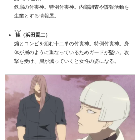
鉄扇の付喪神。特例付喪神。内部調査や諜報活動を
生業とする情報屋。
うちき
袿
（浜田賢二）
煽とコンビを組む十二単の付喪神。特例付喪神。身
体が層のように重なっているためガードが堅い。攻
撃を受け、層が減っていくと女性の姿になる。