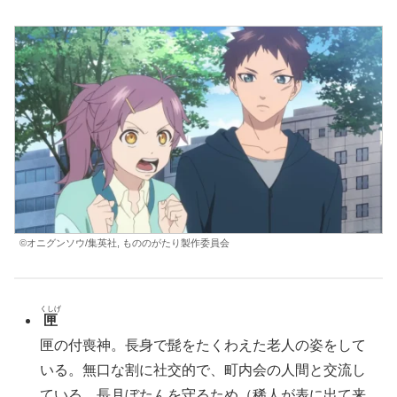
©オニグンソウ/集英社, もののがたり製作委員会
くしげ
匣
匣の付喪神。長身で髭をたくわえた老人の姿をして
いる。無口な割に社交的で、町内会の人間と交流し
ている。長月ぼたんを守るため（
稀人
が表に出て来