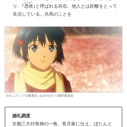
よりまし
り、｢
憑坐
｣と呼ばれる存在。他人とは距離をとって
生活している。兵馬のことを
©オニグンソウ/集英社, もののがたり製作委員会
婚礼調度
京都三大付喪神の一角。長月家に仕え、ぼたんと