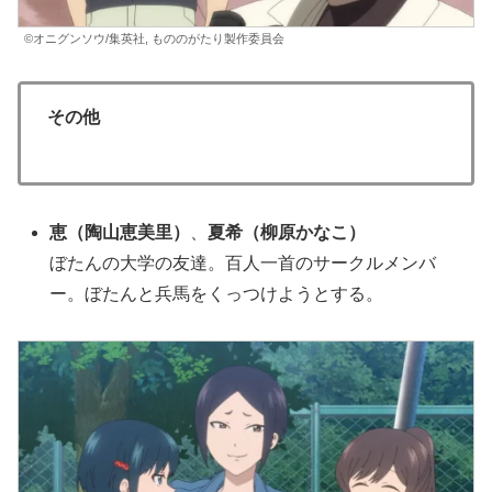
©オニグンソウ/集英社, もののがたり製作委員会
その他
恵
（
陶山恵美里）
、
夏希
（柳原かなこ）
ぼたんの大学の友達。百人一首のサークルメンバ
ー。ぼたんと兵馬をくっつけようとする。