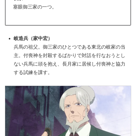
塞眼御三家の一つ。
岐造兵
（
家中宏
）
兵馬の祖父。御三家のひとつである東北の岐家の当
主。付喪神を封殺するばかりで対話を行なおうとし
ない兵馬に頭を抱え、長月家に居候し付喪神と協力
する試練を課す。