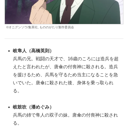
©オニグンソウ/集英社, もののがたり製作委員会
岐隼人
（高橋英則）
兵馬の兄。戦闘の天才で、16歳のころには造兵を超
えたと言われたが、唐傘の付喪神に殺される。造兵
を援けるため、兵馬を守るため当主になることを急
いでいた。唐傘に殺された後、身体を乗っ取られ
る。
岐鼓吹（潘めぐみ）
兵馬の姉で隼人の双子の妹。唐傘の付喪神に殺され
る。