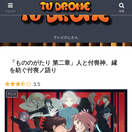
メニュー
検索
テレビのじかん
「もののがたり 第二章」人と付喪神、縁
を紡ぐ付喪ノ語り
3.5
アニメ