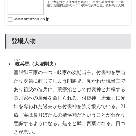
より力を授かり付喪神と対話し、常世へ還す生業ーー”塞
眼”。塞眼御三家の一つ・岐家の次期当主、岐兵馬は大切な
ヒトを奪われ付喪神を憎悪する。千年の都、京都で暮らす
長月家の当主、長月ぼたんは...
www.amazon.co.jp
登場人物
くなと
岐
兵馬（大塚剛央）
塞眼御三家の一つ・岐家の次期当主。付喪神を手当
たり次第に封じてしまう問題児。見かねた現当主で
あり祖父の造兵に、荒療治として付喪神と共棲する
長月家への居候を命じられる。付喪神「唐傘」に兄
姉を奪われた過去から付喪神を強く恨んでいる。21
歳。実は長月ぼたんの婿候補だということが分かり
意識するようになる。焦ると武士言葉になる。目つ
きが悪い。