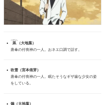
こがらし
凩
（大地葉）
唐傘の付喪神の一人。おネエ口調で話す。
吹雪
（宮本侑芽）
唐傘の付喪神の一人。眠たそうなギザ歯な少女の姿
をしている。
煽
（大地葉）