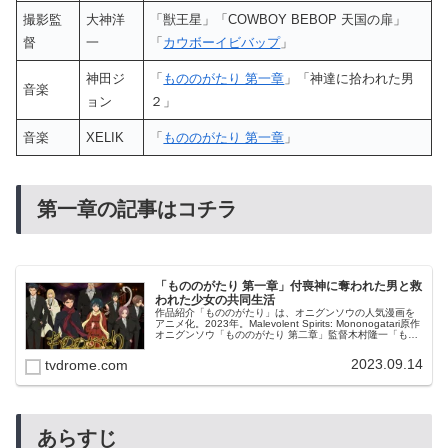
撮影監
大神洋
「獣王星」「COWBOY BEBOP 天国の扉」
督
一
「
カウボーイビバップ
」
神田ジ
「
もののがたり 第一章
」「神達に拾われた男
音楽
ョン
２」
音楽
XELIK
「
もののがたり 第一章
」
第一章の記事はコチラ
「もののがたり 第一章」付喪神に奪われた男と救
われた少女の共同生活
作品紹介「もののがたり」は、オニグンソウの人気漫画を
アニメ化。2023年。Malevolent Spirits: Mononogatari原作
オニグンソウ「もののがたり 第二章」監督木村隆一「もの
のがたり 第二章」「劇場版アイカツ！」「アイ...
2023.09.14
tvdrome.com
あらすじ