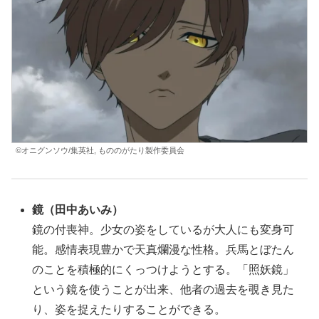
©オニグンソウ/集英社, もののがたり製作委員会
鏡（
田中あいみ
）
鏡の付喪神。少女の姿をしているが大人にも変身可
能。感情表現豊かで天真爛漫な性格。兵馬とぼたん
のことを積極的にくっつけようとする。「照妖鏡」
という鏡を使うことが出来、他者の過去を覗き見た
り、姿を捉えたりすることができる。