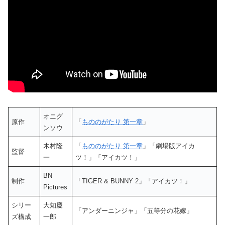
オニグ
原作
「
もののがたり 第一章
」
ンソウ
木村隆
「
もののがたり 第一章
」「劇場版アイカ
監督
一
ツ！」「アイカツ！」
BN
制作
「TIGER & BUNNY 2」「アイカツ！」
Pictures
シリー
大知慶
「アンダーニンジャ」「五等分の花嫁」
ズ構成
一郎