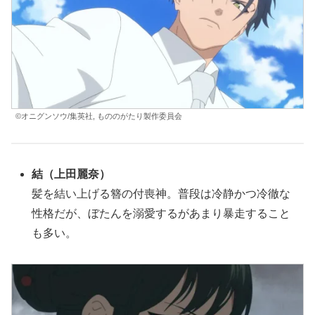
©オニグンソウ/集英社, もののがたり製作委員会
結
（上田麗奈）
髪を結い上げる簪の付喪神。普段は冷静かつ冷徹な
性格だが、ぼたんを溺愛するがあまり暴走すること
も多い。