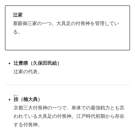
辻家
塞眼御三家の一つ。大具足の付喪神を管理してい
る。
辻豊穣（久保田民絵）
辻家の代表。
かい
挂
（楠大典）
京都三大付喪神の一つで、単体での最強戦力とも言
われている大具足の付喪神。江戸時代初期から存在
する付喪神。