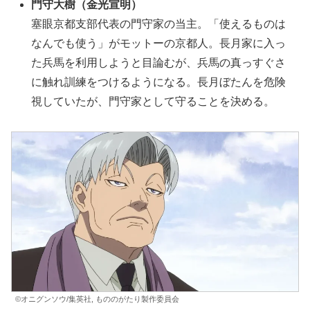
門守大樹
（金光宣明）
塞眼京都支部代表の門守家の当主。「使えるものは
なんでも使う」がモットーの京都人。長月家に入っ
た兵馬を利用しようと目論むが、兵馬の真っすぐさ
に触れ訓練をつけるようになる。長月ぼたんを危険
視していたが、門守家として守ることを決める。
©オニグンソウ/集英社, もののがたり製作委員会