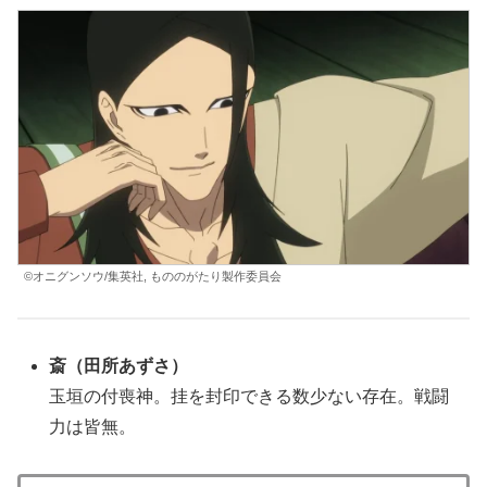
©オニグンソウ/集英社, もののがたり製作委員会
斎
（田所あずさ）
玉垣の付喪神。挂を封印できる数少ない存在。戦闘
力は皆無。