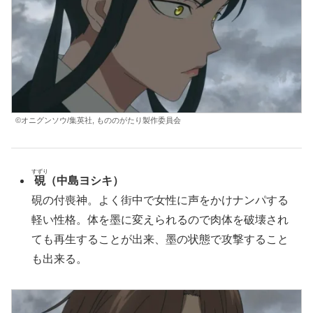
©オニグンソウ/集英社, もののがたり製作委員会
すずり
硯
（中島ヨシキ）
硯の付喪神。よく街中で女性に声をかけナンパする
軽い性格。体を墨に変えられるので肉体を破壊され
ても再生することが出来、墨の状態で攻撃すること
も出来る。