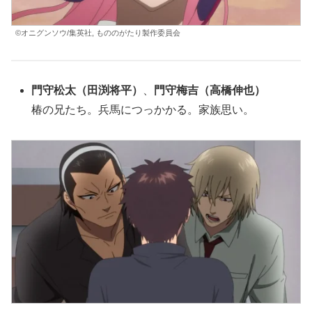
©オニグンソウ/集英社, もののがたり製作委員会
門守松太
（田渕将平）
、
門守
梅吉
（高橋伸也）
椿の兄たち。兵馬につっかかる。家族思い。