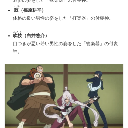
老婆の姿をした「弦楽器」の付喪神。
つづみ
鼓
（福原耕平）
体格の良い男性の姿をした「打楽器」の付喪神。
ふきえ
吹枝
（白井悠介）
目つきが悪い若い男性の姿をした「管楽器」の付喪
神。