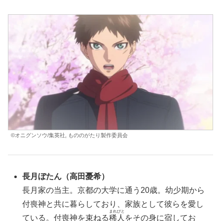
©オニグンソウ/集英社, もののがたり製作委員会
長月ぼたん
（高田憂希）
長月家の当主。京都の大学に通う20歳。幼少期から
付喪神と共に暮らしており、家族として彼らを愛し
まれびと
ている。付喪神を束ねる
稀人
をその身に宿してお