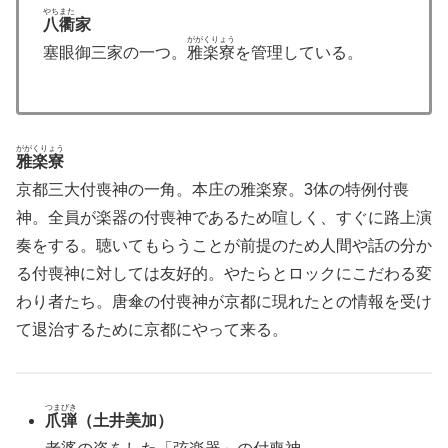
やちまた
八衢
家
ががくりょう
塞眼御三家の一つ。
雅楽寮
を管理している。
ががくりょう
雅楽寮
京都三大付喪神の一角。本庄の雅楽寮。3体の特例付喪
神。全員が楽器の付喪神であるため喧しく、すぐに路上演
奏をする。聴いてもらうことが前提のため人間や話の分か
る付喪神に対しては友好的。やたらとロックにこだわる変
わり者たち。唐傘の付喪神が京都に現れたとの情報を受け
て退治するために京都にやって来る。
つまびき
爪弾
（土井美加）