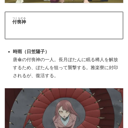
つくもがみ
付喪神
時雨
（日笠陽子）
唐傘の付喪神の一人。長月ぼたんに眠る稀人を解放
するため、ぼたんを狙って襲撃する。雅楽寮に封印
されるが、復活する。