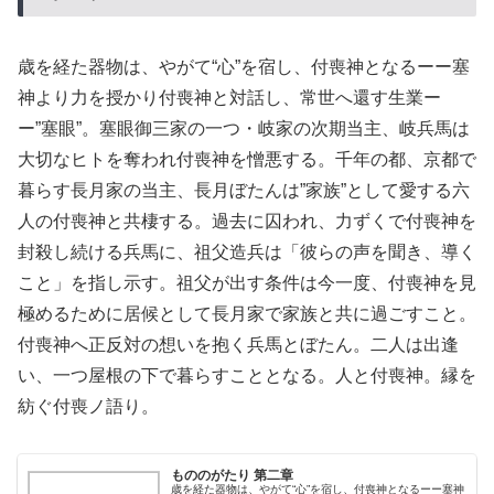
歳を経た器物は、やがて“心”を宿し、付喪神となるーー塞
神より力を授かり付喪神と対話し、常世へ還す生業ー
ー”塞眼”。塞眼御三家の一つ・岐家の次期当主、岐兵馬は
大切なヒトを奪われ付喪神を憎悪する。千年の都、京都で
暮らす長月家の当主、長月ぼたんは”家族”として愛する六
人の付喪神と共棲する。過去に囚われ、力ずくで付喪神を
封殺し続ける兵馬に、祖父造兵は「彼らの声を聞き、導く
こと」を指し示す。祖父が出す条件は今一度、付喪神を見
極めるために居候として長月家で家族と共に過ごすこと。
付喪神へ正反対の想いを抱く兵馬とぼたん。二人は出逢
い、一つ屋根の下で暮らすこととなる。人と付喪神。縁を
紡ぐ付喪ノ語り。
もののがたり 第二章
歳を経た器物は、やがて“心”を宿し、付喪神となるーー塞神