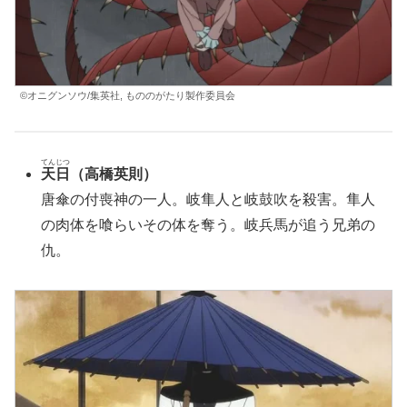
©オニグンソウ/集英社, もののがたり製作委員会
てんじつ
天日
（高橋英則）
唐傘の付喪神の一人。岐隼人と岐鼓吹を殺害。隼人
の肉体を喰らいその体を奪う。岐兵馬が追う兄弟の
仇。