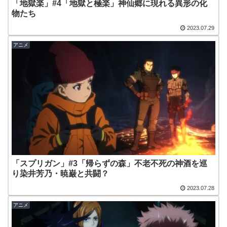
「地獄楽」#4「地獄と極楽」神仙郷に現れる異形の化
物たち
2023.07.29
アニメ
「スプリガン」#3「帰らずの森」不老不死の神酒を巡
り染井芳乃・暁巌と共闘？
2023.07.28
アニメ