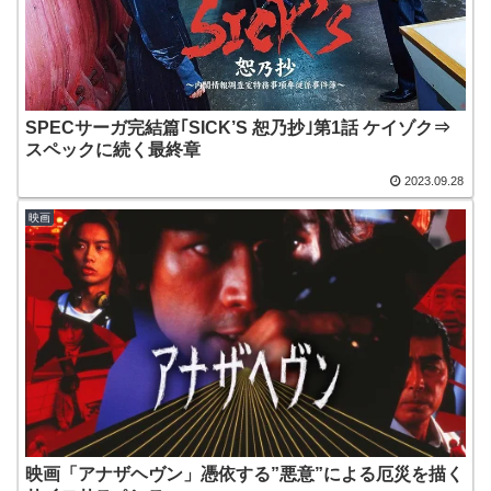
SPECサーガ完結篇｢SICK’S 恕乃抄｣第1話 ケイゾク⇒
スペックに続く最終章
2023.09.28
映画
映画「アナザヘヴン」憑依する”悪意”による厄災を描く