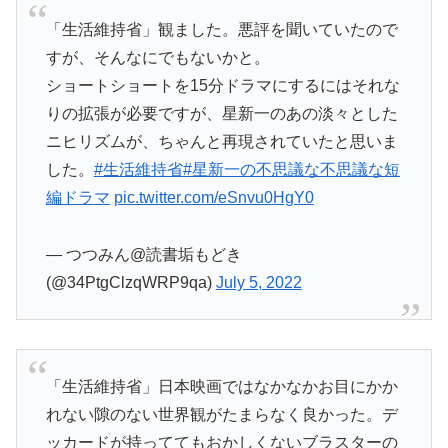
「生活維持省」観ました。悪評を聞いていたので
すが、そんなにでもないかと。
ショートショートを15分ドラマにするにはそれな
りの拡張が必要ですが、星新一のあの淡々とした
ニヒリズムが、ちゃんと再現されていたと思いま
した。
#生活維持省
#星新一の不思議な不思議な短
編ドラマ
pic.twitter.com/eSnvu0HgY0
— つつみん@読書垢もどき
(@34PtgClzqWRP9qa)
July 5, 2022
「生活維持省」日本映画ではなかなかお目にかか
れない隙のない世界観がたまらなく良かった。デ
ッカードが持っててもおかしくないブラスターの