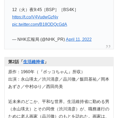
12（火）夜9:45［BSP］［BS4K］
https://t.co/V4VudwGzNv
pic.twitter.com/B18ODQcGdA
— NHK広報局 (@NHK_PR)
April 11, 2022
第2話「
生活維持省
」
原作：1960年（『ボッコちゃん』所収）
出演：永山瑛太／渋川清彦／品川徹／飯田基祐／岡本
あずさ／中村ゆり／西田尚美
近未来のどこか、平和な世界。生活維持省に勤める男
（永山瑛太）とその同僚（渋川清彦）が、職務遂行の
ために老人画家（品川徹）のもとを訪れた。画家は、