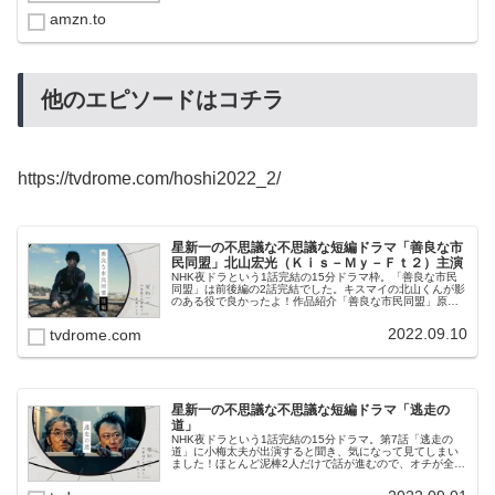
amzn.to
他のエピソードはコチラ
https://tvdrome.com/hoshi2022_2/
星新一の不思議な不思議な短編ドラマ「善良な市
民同盟」北山宏光（Ｋｉｓ－Ｍｙ－Ｆｔ２）主演
NHK夜ドラという1話完結の15分ドラマ枠。「善良な市民
同盟」は前後編の2話完結でした。キスマイの北山くんが影
のある役で良かったよ！作品紹介「善良な市民同盟」原
作：星新一「1970年（『なりそこない王子』所収）」出
演：北山宏光（Ｋｉｓ－Ｍｙ...
2022.09.10
tvdrome.com
星新一の不思議な不思議な短編ドラマ「逃走の
道」
NHK夜ドラという1話完結の15分ドラマ。第7話「逃走の
道」に小梅太夫が出演すると聞き、気になって見てしまい
ました！ほとんど泥棒2人だけで話が進むので、オチが全然
読めなかったよ！あらすじ【今週の #星新一ドラマ は】 ２
人組の強盗が警察から...