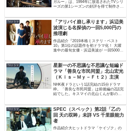
ガルー」は、1994年に放送されたTVシリ
ーズの第1シーズンの好評を得て制作され
た、スペシャル版の第1弾。オーストラリ
アのリゾートホテルで起こった偽装殺人
に居合わせる休暇中の古畑任三郎。
「アリバイ崩し承ります」浜辺美
TVドラマ
波演じる名探偵の一回5,000円の
推理劇
作品紹介『2019本格ミステリ・ベスト
10』第1位の話題作を初ドラマ化！ 大躍
進中の最旬女優・浜辺美波が 一回5000円
で“アリバイ崩しを承る”好奇心旺盛な名探
偵に！ プライド高きキャリア刑事・安田
顕と難事件に挑む!! “アリバイを崩す女
星新一の不思議な不思議な短編ド
TVドラマ
×...
ラマ「善良な市民同盟」北山宏光
（Ｋｉｓ－Ｍｙ－Ｆｔ２）主演
NHK夜ドラという1話完結の15分ドラマ
枠。「善良な市民同盟」は前後編の2話完
結でした。キスマイの北山くんが影のあ
る役で良かったよ！作品紹介「善良な市
民同盟」原作：星新一「1970年（『なり
そこない王子』所収）」出演：北山宏光
SPEC（スペック）第2話「乙の
TVドラマ
（Ｋｉｓ－Ｍｙ...
回 天の双眸」未詳 VS 千里眼能力
者
作品紹介大ヒットドラマ「ケイゾク」の