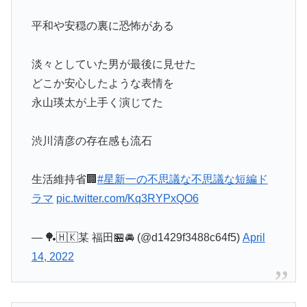
平和や安穏の裏に恐怖がある
淡々としていた男が最後に見せた
どこか安心したような表情を
永山瑛太が上手く演じてた
渋川清彦の存在感も流石
生活維持省🏢
#星新一の不思議な不思議な短編ド
ラマ
pic.twitter.com/Kq3RYPxQO6
— 🏓🇭🇰某 福田🏪🚘 (@d1429f3488c64f5)
April
14, 2022