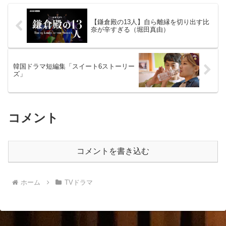
【鎌倉殿の13人】自ら離縁を切り出す比
奈が辛すぎる（堀田真由）
韓国ドラマ短編集「スイート6ストーリー
ズ」
コメント
コメントを書き込む
ホーム
TVドラマ