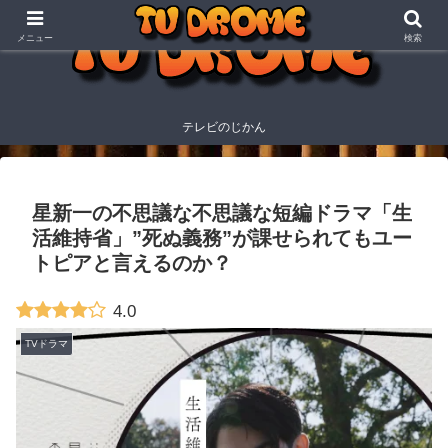
メニュー
検索
テレビのじかん
星新一の不思議な不思議な短編ドラマ「生
活維持省」”死ぬ義務”が課せられてもユー
トピアと言えるのか？
4.0
TVドラマ