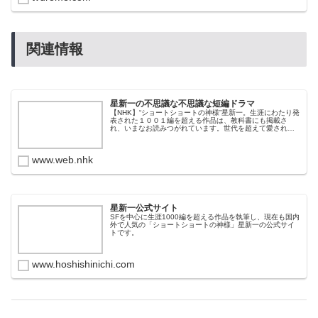
関連情報
星新一の不思議な不思議な短編ドラマ
【NHK】“ショートショートの神様”星新一。生涯にわたり発
表された１００１編を超える作品は、教科書にも掲載さ
れ、いまなお読みつがれています。世代を超えて愛される
その魅力は、“宇宙”“ロボット”“悪魔”など不思議でワクワク
するSFやファンタジ...
www.web.nhk
星新一公式サイト
SFを中心に生涯1000編を超える作品を執筆し、現在も国内
外で人気の「ショートショートの神様」星新一の公式サイ
トです。
www.hoshishinichi.com