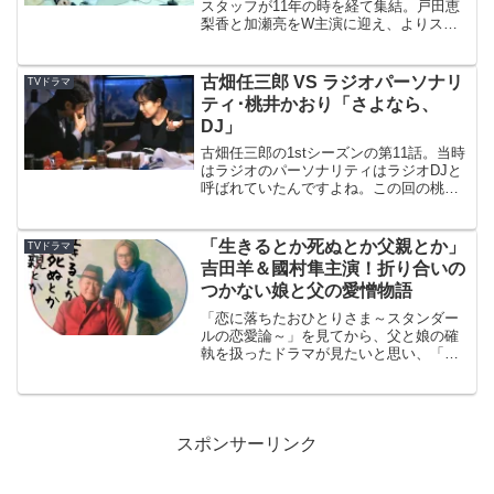
スタッフが11年の時を経て集結。戸田恵
梨香と加瀬亮をW主演に迎え、よりスタ
イリッシュでこれまでにない刑事ドラマ
が降臨！特殊な事件を扱う未詳事件特別
対策係の当麻紗綾（戸田恵梨香）と瀬文
古畑任三郎 VS ラジオパーソナリ
TVドラマ
焚流（加瀬亮）。問題児...
ティ･桃井かおり「さよなら、
DJ」
古畑任三郎の1stシーズンの第11話。当時
はラジオのパーソナリティはラジオDJと
呼ばれていたんですよね。この回の桃井
かおりさんが、みんなが想像する桃井さ
ん！気だるくてドライな大人の女感がほ
とばしってて最高！男を取られた怨恨っ
「生きるとか死ぬとか父親とか」
TVドラマ
ていうのも良い！...
吉田羊＆國村隼主演！折り合いの
つかない娘と父の愛憎物語
「恋に落ちたおひとりさま～スタンダー
ルの恋愛論～」を見てから、父と娘の確
執を扱ったドラマが見たいと思い、「生
きるとか死ぬとか父親とか」を見まし
た。何故リアルタイムで視聴しなかった
のか後悔しました。40代の独身を謳歌す
る娘と、70代の父親の物...
スポンサーリンク