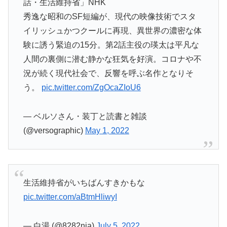
話・生活維持省」NHK
秀逸な昭和のSF短編が、現代の映像技術でスタ
イリッシュかつクールに再現、異世界の濃密な体
験に誘う緊迫の15分。第2話主役の瑛太は平凡な
人間の裏側に潜む静かな狂気を好演。コロナや不
況が続く現代社会で、反響を呼ぶ名作となりそ
う。
pic.twitter.com/ZgOcaZIoU6
— ベルソさん・装丁と読書と雑談
(@versographic)
May 1, 2022
生活維持省がいちばんすきかもな
pic.twitter.com/aBtmHliwyI
— 白湯 (@8282nia)
July 5, 2022