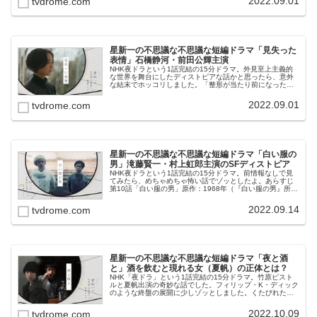
2022.09.01
tvdrome.com
星新一の不思議な不思議な短編ドラマ「見失った
表情」石橋静河・前田公輝主演
NHK夜ドラという1話完結の15分ドラマ。外見至上主義的
な世界を舞台にしたディストピアな話かと思ったら、意外
な結末でホッコリしました。「整形が当たり前になった世
界」って現実もどんどんそうなっているよね。あらすじ第8
話「見失った表情」原作：1...
2022.09.01
tvdrome.com
星新一の不思議な不思議な短編ドラマ「白い服の
男」滝藤賢一・村上虹郎主演のSFディストピア
NHK夜ドラという1話完結の15分ドラマ。前情報なしで見
てみたら、めちゃめちゃ怖い話でゾッとしたよ。あらすじ
第10話「白い服の男」原作：1968年（『白い服の男』所
収）出演：滝藤賢一／村上虹郎／浦山佳樹／林裕太／瀬戸
かほ／大島涼花／今井朋彦...
2022.09.14
tvdrome.com
星新一の不思議な不思議な短編ドラマ「夜と酒
と」酒を飲むと現れる女（夏帆）の正体とは？
NHK「夜ドラ」という1話完結の15分ドラマ。竹原ピスト
ルと夏帆出演の奇妙な話でした。フィリップ・K・ディック
のような終盤の展開に少しゾッとしました。くたびれた竹
原ピストルさんのもとに、突然現れた美しい幽霊。男は正
常なのか？最初からおかしく...
2022.10.09
tvdrome.com