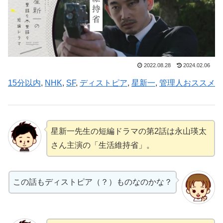
2022.08.28
2024.02.06
15分以内
, 
NHK
, 
SF
, 
ディストピア
, 
星新一
, 
管理人おススメ
星新一先生の短編ドラマの第2話は永山瑛太
さん主演の「生活維持省」。
この話もディストピア（？）ものなのかな？