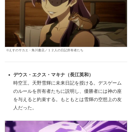
©えすのサカエ・角川書店／１２人の日記所有者たち
デウス・エクス・マキナ（長江英和）
時空王。天野
雪輝
に未来日記を授ける。デスゲーム
のルールを所有者たちに説明し、優勝者には神の座
を与えると約束する。もともとは
雪輝
の空想上の友
人だった。