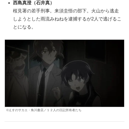
西島真澄（石井真）
桜見署の若手刑事。
来須
圭悟の部下。火山から逃走
しようとした雨流みねねを逮捕するが2人で逃げるこ
とになる。
©えすのサカエ・角川書店／１２人の日記所有者たち