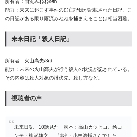
所有者
：
雨流みねね/9th
能力：未来に起こす事件の逃亡記録が記載された日記。こ
の日記がある限り雨流みねねを捕まえることは相当困難。
未来日記「殺人日記」
所有者：火山高夫/3rd
能力：未来の火山高夫が行う殺人の状況が記されている。
その内容は殺人対象の潜伏先、殺し方など。
視聴者の声
未来日記 10話見た 脚本：高山カツヒコ、絵コ
ンテ：柳瀬雄之、 演出：小林浩輔さんでした