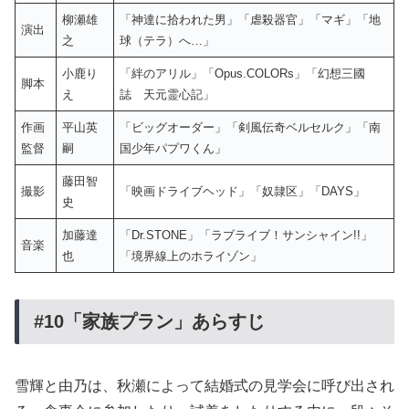
柳瀬雄
「神達に拾われた男」「虐殺器官」「マギ」「地
演出
之
球（テラ）へ…」
小鹿り
「絆のアリル」「Opus.COLORs」「幻想三國
脚本
え
誌 天元霊心記」
作画
平山英
「ビッグオーダー」「剣風伝奇ベルセルク」「南
監督
嗣
国少年パプワくん」
藤田智
撮影
「映画ドライブヘッド」「奴隷区」「DAYS」
史
加藤達
「Dr.STONE」「ラブライブ！サンシャイン!!」
音楽
也
「境界線上のホライゾン」
#10「家族プラン」あらすじ
雪輝と由乃は、秋瀬によって結婚式の見学会に呼び出され