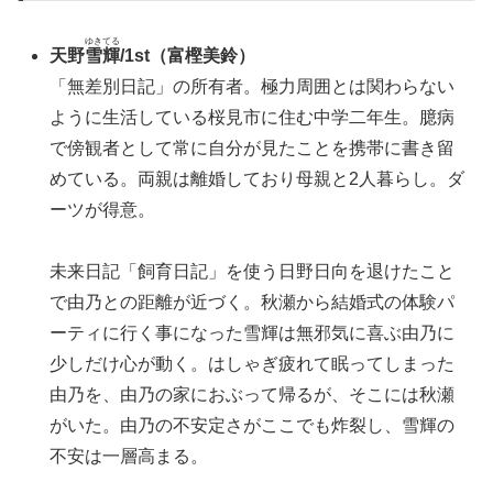
ゆきてる
天野
雪輝
/1st（富樫美鈴）
「無差別日記」の所有者。極力周囲とは関わらない
ように生活している桜見市に住む中学二年生。臆病
で傍観者として常に自分が見たことを携帯に書き留
めている。両親は離婚しており母親と2人暮らし。ダ
ーツが得意。
未来日記「飼育日記」を使う日野日向を退けたこと
で由乃との距離が近づく。秋瀬から結婚式の体験パ
ーティに行く事になった雪輝は無邪気に喜ぶ由乃に
少しだけ心が動く。はしゃぎ疲れて眠ってしまった
由乃を、由乃の家におぶって帰るが、そこには秋瀬
がいた。由乃の不安定さがここでも炸裂し、雪輝の
不安は一層高まる。