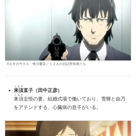
©えすのサカエ・角川書店／１２人の日記所有者たち
くるす
来須
直子
（田中正彦）
くるす
来須
圭悟の妻。結婚式場で働いており、雪輝と由乃
をアテンドする。心臓病の息子がいる。