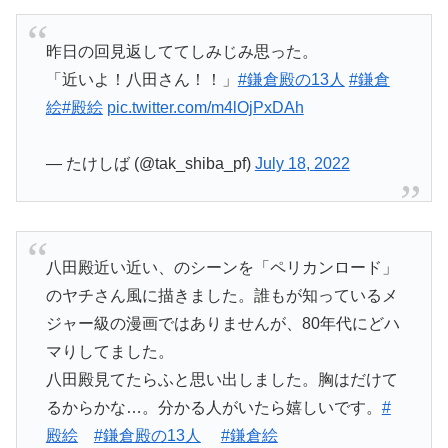
昨日の回見返しててしみじみ思った。
「近いよ！八田さん！！」
#鎌倉殿の13人
#鎌倉
絵
#殿絵
pic.twitter.com/m4lOjPxDAh
— たけしば (@tak_shiba_pf)
July 18, 2022
八田殿近い近い、のシーンを「ペリカンロード」
のヤチさん風に描きました。誰もが知っているメ
ジャー級の漫画ではありませんが、80年代にどハ
マりしてました。
八田殿見てたらふと思い出しました。胸はだけて
るからかな…。分かる人がいたら嬉しいです。
#
殿絵
#鎌倉殿の13人
#鎌倉絵