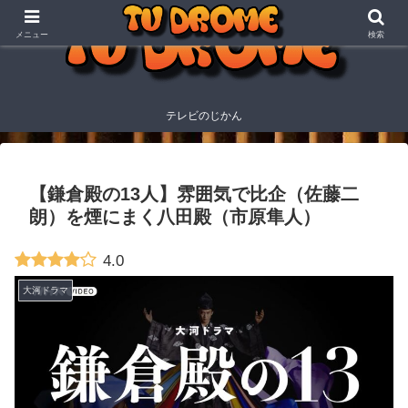
メニュー
検索
テレビのじかん
【鎌倉殿の13人】雰囲気で比企（佐藤二
朗）を煙にまく八田殿（市原隼人）
4.0
大河ドラマ