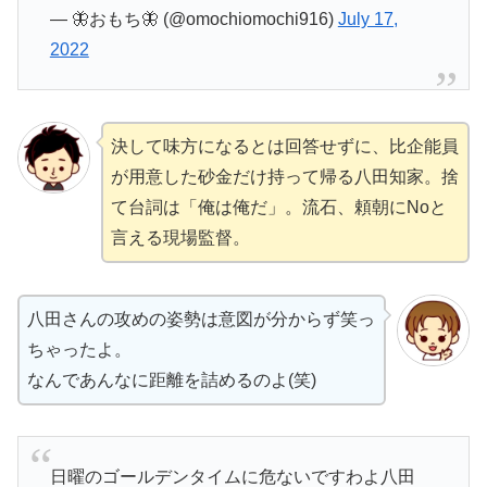
— ️️️🦋おもち🦋 (@omochiomochi916)
July 17,
2022
決して味方になるとは回答せずに、比企能員
が用意した砂金だけ持って帰る八田知家。捨
て台詞は「俺は俺だ」。流石、頼朝にNoと
言える現場監督。
八田さんの攻めの姿勢は意図が分からず笑っ
ちゃったよ。
なんであんなに距離を詰めるのよ(笑)
日曜のゴールデンタイムに危ないですわよ八田