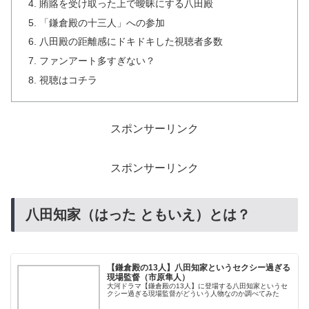
賄賂を受け取った上で曖昧にする八田殿
「鎌倉殿の十三人」への参加
八田殿の距離感にドキドキした視聴者多数
ファンアート多すぎない？
視聴はコチラ
スポンサーリンク
スポンサーリンク
八田知家（はった ともいえ）とは？
【鎌倉殿の13人】八田知家というセクシー過ぎる
現場監督（市原隼人）
大河ドラマ【鎌倉殿の13人】に登場する八田知家というセ
クシー過ぎる現場監督がどういう人物なのか調べてみた