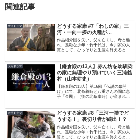
関連記事
どうする家康 #7「わしの家」三
大河ドラマ
河・一向一揆の火種が…
作品紹介国を失い、父を亡くし、母と離
れ、孤独な少年・竹千代は、今川家の人
質として、ひっそりと生涯を終えると思
っていた。しかし…三河（みかわ）武士
の熱意に動かされ、弱小国の主（ある
じ）として生きる運命を受け入れ、織田
【鎌倉殿の13人】赤ん坊を幼馴染
大河ドラマ
信長、武田信玄という化け物...
の家に無理やり預けていく三浦義
村（山本耕史）
【鎌倉殿の13人】第16回「伝説の幕開
け」にて、北条義時と八重さんの間に息
子「金剛」（後の北条泰時）が産まれる
が、そこに現れた三浦義村...
どうする家康 #8「三河一揆でど
大河ドラマ
うする！」裏切り者が続出！？
作品紹介国を失い、父を亡くし、母と離
れ、孤独な少年・竹千代は、今川家の人
質として、ひっそりと生涯を終えると思