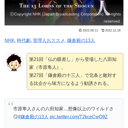
ⒸCopyright NHK (Japan Broadcasting Corporation). All rights
reserved.
2022.08.11
2022.12.18
NHK
, 
時代劇
, 
管理人おススメ
, 
鎌倉殿の13人
第21回「仏の眼差し」から登場した八田知
家（市原隼人）。
第27回「鎌倉殿の十三人」で北条と敵対す
る比企から味方になるよう勧誘される。
市原隼人さんの八田知家…想像以上のワイルドさ
😏
#鎌倉殿の13人
pic.twitter.com/T2kceCwQ9Z