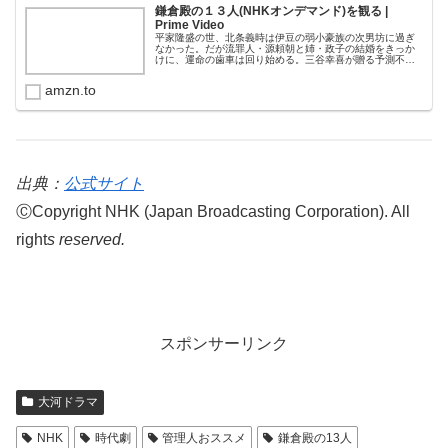
鎌倉殿の１３人(NHKオンデマンド)を観る |
Prime Video
平家隆盛の世、北条義時は伊豆の弱小豪族の次男坊に過ぎ
なかった。だが流罪人・源頼朝と姉・政子の結婚をきっか
けに、運命の歯車は回り始める。三谷幸喜が贈る予測不能
エンターテインメント！(C)NHK
amzn.to
出典：
公式サイト
ⒸCopyright NHK (Japan Broadcasting Corporation). All
right
s reserved.
スポンサーリンク
大河ドラマ
NHK
時代劇
管理人おススメ
鎌倉殿の13人