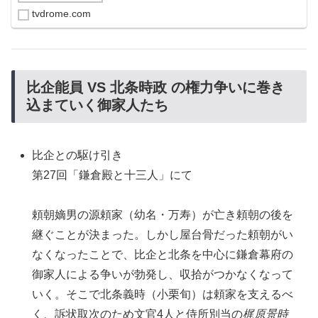
tvdrome.com
比企能員 VS 北条時政 の権力争いに巻き
込まていく御家人たち
比企との駆け引き
第27回「鎌倉殿と十三人」にて
頼朝嫡男の源頼家（幼名・万寿）が亡き頼朝の後を
継ぐことが決まった。しかし屋台骨だった頼朝がい
なくなったことで、比企と北条を中心に鎌倉幕府の
御家人による争いが勃発し、収拾がつかなくなって
いく。そこで北条義時（小栗旬）は頼家を支えるべ
く、訴状取次のため文官4人と侍所別当の
梶原景時