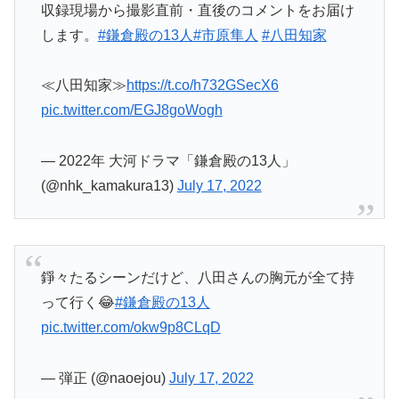
収録現場から撮影直前・直後のコメントをお届け
します。
#鎌倉殿の13人
#市原隼人
#八田知家
≪八田知家≫
https://t.co/h732GSecX6
pic.twitter.com/EGJ8goWogh
— 2022年 大河ドラマ「鎌倉殿の13人」
(@nhk_kamakura13)
July 17, 2022
錚々たるシーンだけど、八田さんの胸元が全て持
って行く😂
#鎌倉殿の13人
pic.twitter.com/okw9p8CLqD
— 弾正 (@naoejou)
July 17, 2022