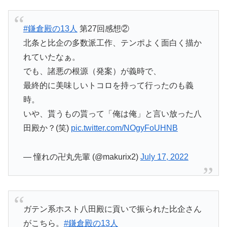
#鎌倉殿の13人
第27回感想②
北条と比企の多数派工作、テンポよく面白く描か
れていたなぁ。
でも、諸悪の根源（発案）が義時で、
最終的に美味しいトコロを持って行ったのも義
時。
いや、貰うもの貰って「俺は俺」と言い放った八
田殿か？(笑)
pic.twitter.com/NOgyFoUHNB
— 憧れの卍丸先輩 (@makurix2)
July 17, 2022
ガテン系ホスト八田殿に貢いで振られた比企さん
がこちら。
#鎌倉殿の13人