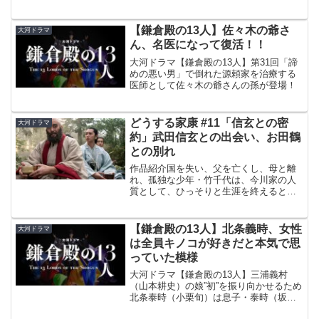
っていた。しかし…三河（みかわ）武士
の熱意に動かされ、弱小国の主（ある
じ）として生きる運命を受け入れ、織田
【鎌倉殿の13人】佐々木の爺さ
大河ドラマ
信長、武田信玄という化け物...
ん、名医になって復活！！
大河ドラマ【鎌倉殿の13人】第31回「諦
めの悪い男」で倒れた源頼家を治療する
医師として佐々木の爺さんの孫が登場！
どうする家康 #11「信玄との密
大河ドラマ
約」武田信玄との出会い、お田鶴
との別れ
作品紹介国を失い、父を亡くし、母と離
れ、孤独な少年・竹千代は、今川家の人
質として、ひっそりと生涯を終えると思
っていた。しかし…三河（みかわ）武士
の熱意に動かされ、弱小国の主（ある
じ）として生きる運命を受け入れ、織田
【鎌倉殿の13人】北条義時、女性
大河ドラマ
信長、武田信玄という化け物...
は全員キノコが好きだと本気で思
っていた模様
大河ドラマ【鎌倉殿の13人】三浦義村
（山本耕史）の娘”初”を振り向かせるため
北条泰時（小栗旬）は息子・泰時（坂口
健太郎）に「女性は全員キノコが好き