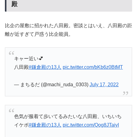
殿
比企の屋敷に招かれた八田殿。密談とはいえ、八田殿の距
離が近すぎて戸惑う比企能員。
キャー近い💕
八田殿
#鎌倉殿の13人
pic.twitter.com/bKb6z0BtMT
— まちるだ (@machi_ruda_0303)
July 17, 2022
色気が服着て歩いてるみたいな八田殿、いちいち
イケボ
#鎌倉殿の13人
pic.twitter.com/Qog8JTaiyI