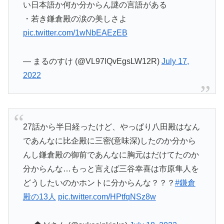
い日本語か何か分からん謎の言語がある
・若き鎌倉殿の涙の美しさよ
pic.twitter.com/1wNbEAEzEB
— まるのすけ (@VL97lQvEgsLW12R)
July 17,
2022
27話から半日経ったけど、やっぱり八田殿はなん
であんなに比企殿に三密(意味深)したのか分から
んし鎌倉殿の御前であんなに胸元はだけてたのか
分からんな…もっと言えば三谷幸喜は市原隼人を
どうしたいのかホントに分からんな？？？
#鎌倉
殿の13人
pic.twitter.com/HPtfqNSz8w