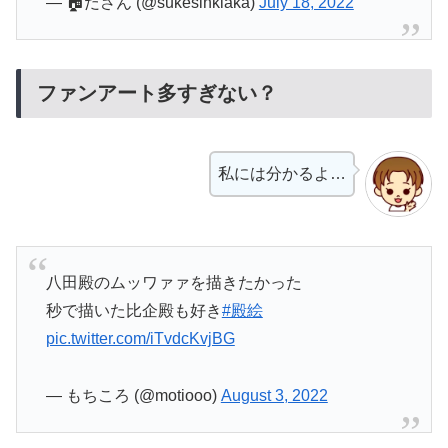
— 🏠ださん (@sukesinkiaka)
July 18, 2022
ファンアート多すぎない？
私には分かるよ…
八田殿のムッワァァを描きたかった
秒で描いた比企殿も好き
#殿絵
pic.twitter.com/iTvdcKvjBG
— もちころ (@motiooo)
August 3, 2022