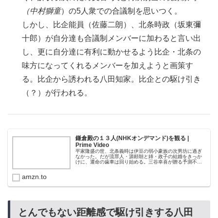
（中村獅童
）の5人衆での合議制を思いつく。
しかし、比企能員（佐藤二朗）、北条時政（坂東彌
十郎）が自分達も合議制メンバーに加わると言い出
し、更に自分達に有利に動かせるよう比企・北条の
味方になってくれるメンバーを加えようと画策す
る。比企から誘われる八田知家。比企との駆け引き
（？）が行われる。
鎌倉殿の１３人(NHKオンデマンド)を観る |
Prime Video
平家隆盛の世、北条義時は伊豆の弱小豪族の次男坊に過ぎ
なかった。だが流罪人・源頼朝と姉・政子の結婚をきっか
けに、運命の歯車は回り始める。三谷幸喜が贈る予測不能
エンターテインメント！(C)NHK
amzn.to
とんでもない距離感で駆け引きする八田