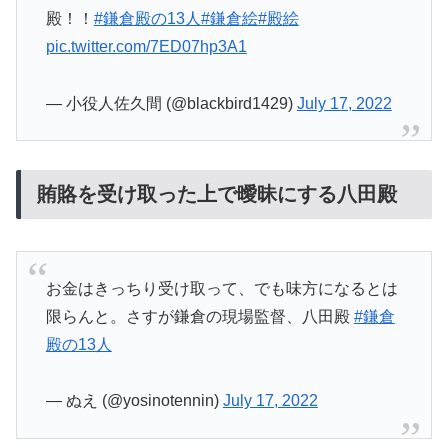
殿！！
#鎌倉殿の13人
#鎌倉絵
#殿絵
pic.twitter.com/7ED07hp3A1
— 小役人佐久間 (@blackbird1429)
July 17, 2022
賄賂を受け取った上で曖昧にする八田殿
お金はきっちり受け取って、でも味方になるとは
限らんと。さすが鎌倉の現場監督、八田殿
#鎌倉
殿の13人
— ぬえ (@yosinotennin)
July 17, 2022