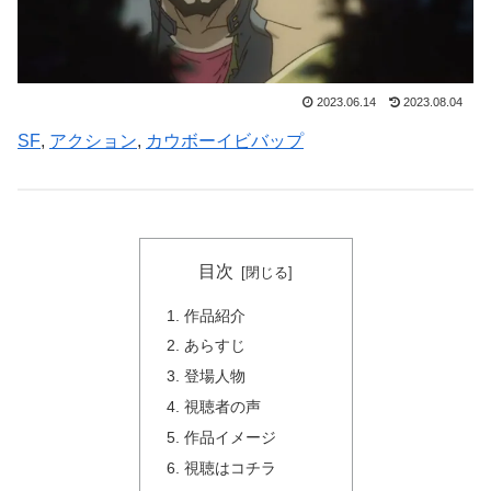
2023.06.14
2023.08.04
SF
, 
アクション
, 
カウボーイビバップ
目次
作品紹介
あらすじ
登場人物
視聴者の声
作品イメージ
視聴はコチラ