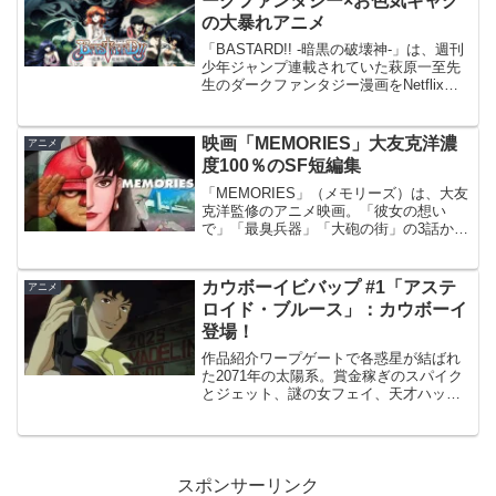
ークファンタジー×お色気ギャグ
の大暴れアニメ
「BASTARD!! -暗黒の破壊神-」は、週刊
少年ジャンプ連載されていた萩原一至先
生のダークファンタジー漫画をNetflixで
アニメ化。
映画「MEMORIES」大友克洋濃
アニメ
度100％のSF短編集
「MEMORIES」（メモリーズ）は、大友
克洋監修のアニメ映画。「彼女の想い
で」「最臭兵器」「大砲の街」の3話から
なるオムニバス。
カウボーイビバップ #1「アステ
アニメ
ロイド・ブルース」：カウボーイ
登場！
作品紹介ワープゲートで各惑星が結ばれ
た2071年の太陽系。賞金稼ぎのスパイク
とジェット、謎の女フェイ、天才ハッカ
ー少女のエド、人間並みの知能を持つデ
ータ犬アインの4人と1匹が、運命のいた
ずらから奇妙な共同生活を送ることにな
る。その日暮らしの...
スポンサーリンク