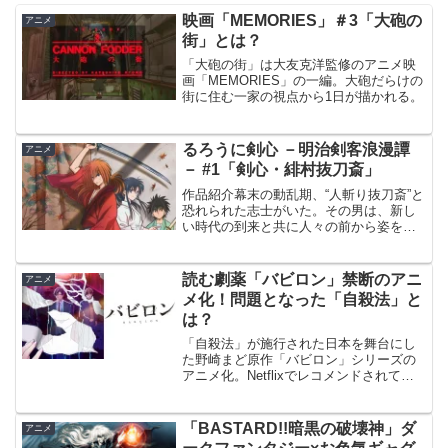
映画「MEMORIES」＃3「大砲の
アニメ
街」とは？
「大砲の街」は大友克洋監修のアニメ映
画「MEMORIES」の一編。大砲だらけの
街に住む一家の視点から1日が描かれる。
るろうに剣心 －明治剣客浪漫譚
アニメ
－ #1「剣心・緋村抜刀斎」
作品紹介幕末の動乱期、“人斬り抜刀斎”と
恐れられた志士がいた。その男は、新し
い時代の到来と共に人々の前から姿を消
し去り、「最強」という名の伝説と化し
ていった。時は流れ――明治十一年、東
京下町。逆刃刀を腰に下げ、不殺を誓う
読む劇薬「バビロン」禁断のアニ
アニメ
旅の剣客・緋村剣心は...
メ化！問題となった「自殺法」と
は？
「自殺法」が施行された日本を舞台にし
た野崎まど原作「バビロン」シリーズの
アニメ化。Netflixでレコメンドされてた
のに何の気なしに見てみたら、「男を惑
わすファムファタール」「自殺の是非」
を真っ向から向き合った作品でビックリ
「BASTARD!!暗黒の破壊神」ダ
アニメ
したよ。放送期間...