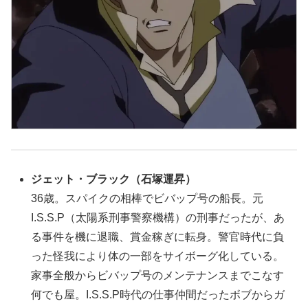
ジェット・ブラック
（石塚運昇）
36歳。スパイクの相棒でビバップ号の船長。元
I.S.S.P（太陽系刑事警察機構）の刑事だったが、あ
る事件を機に退職、賞金稼ぎに転身。警官時代に負
った怪我により体の一部をサイボーグ化している。
家事全般からビバップ号のメンテナンスまでこなす
何でも屋。I.S.S.P時代の仕事仲間だったボブからガ