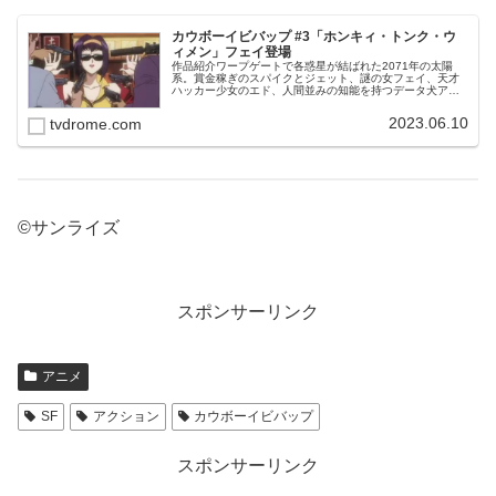
カウボーイビバップ #3「ホンキィ・トンク・ウ
ィメン」フェイ登場
作品紹介ワープゲートで各惑星が結ばれた2071年の太陽
系。賞金稼ぎのスパイクとジェット、謎の女フェイ、天才
ハッカー少女のエド、人間並みの知能を持つデータ犬アイ
ンの4人と1匹が、運命のいたずらから奇妙な共同生活を送
ることになる。その日暮らしの...
2023.06.10
tvdrome.com
©サンライズ
スポンサーリンク
アニメ
SF
アクション
カウボーイビバップ
スポンサーリンク