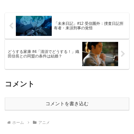
「未来日記」#12 受信圏外：捜査日記所
有者・来須刑事の覚悟
どうする家康 #4「清須でどうする！」織
田信長との同盟の条件は結婚？
コメント
コメントを書き込む
ホーム
アニメ