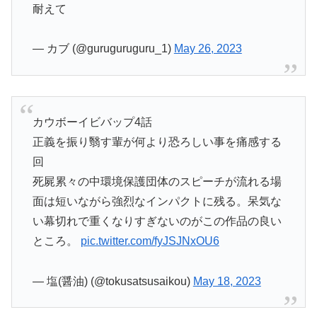
耐えて
— カブ (@guruguruguru_1)
May 26, 2023
カウボーイビバップ4話
正義を振り翳す輩が何より恐ろしい事を痛感する
回
死屍累々の中環境保護団体のスピーチが流れる場
面は短いながら強烈なインパクトに残る。呆気な
い幕切れで重くなりすぎないのがこの作品の良い
ところ。
pic.twitter.com/fyJSJNxOU6
— 塩(醤油) (@tokusatsusaikou)
May 18, 2023