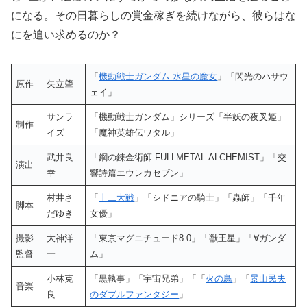
になる。その日暮らしの賞金稼ぎを続けながら、彼らはな
にを追い求めるのか？
「
機動戦士ガンダム 水星の魔女
」「閃光のハサウ
原作
矢立肇
ェイ」
サンラ
「機動戦士ガンダム」シリーズ「半妖の夜叉姫」
制作
イズ
「魔神英雄伝ワタル」
武井良
「鋼の錬金術師 FULLMETAL ALCHEMIST」「交
演出
幸
響詩篇エウレカセブン」
村井さ
「
十二大戦
」「シドニアの騎士」「蟲師」「千年
脚本
だゆき
女優」
撮影
大神洋
「東京マグニチュード8.0」「獣王星」「∀ガンダ
監督
一
ム」
小林克
「黒執事」「宇宙兄弟」「「
火の鳥
」「
景山民夫
音楽
良
のダブルファンタジー
」