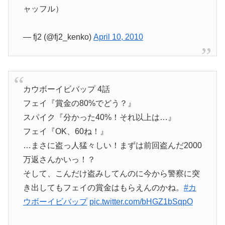
ャッフル）
— fj2 (@fj2_kenko)
April 10, 2010
カウボーイビバップ 4話
フェイ『賞金の80%でどう？』
スパイク『分かった40%！それ以上は…』
フェイ『OK、60ね！』
…まさに盗っ人猛々しい！まずは前回盗んだ2000
万返さんかいっ！？
そして、こんだけ盗みしてんのに今から警察に突
き出してもフェイの賞金はもらえんのかね。
#カ
ウボーイビバップ
pic.twitter.com/bHGZ1bSqpO