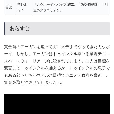
菅野よ
「カウボーイビバップ 2021」「攻殻機動隊」「創
音楽
う子
星のアクエリオン」
あらすじ
賞金首のモーガンを追ってガニメデまでやってきたカウボ
ーイ。しかし、モーガンはトゥインクル率いる環境テロ・
スペースウォーリアーズに殺されてしまう。二人は目標を
変更してトゥインクルを捕えるが、トゥインクルの息子で
もある部下たちがウィルス爆弾でガニメデ政府を脅迫し、
賞金を取り消させてしまった…。