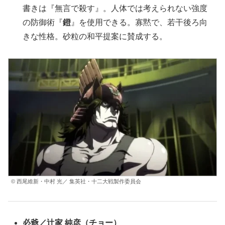
書きは『無言で殺す』。人体では考えられない強度
の防御術『
鐙
』を使用できる。寡黙で、若干後ろ向
きな性格。砂粒の和平提案に賛成する。
© 西尾維新・中村 光／ 集英社・十二大戦製作委員会
必爺
／
辻家 純彦
（
チョー
）