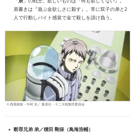
「
辰
」の戦士。欲しいものは『何も欲しくない』。
肩書きは『遊ぶ金欲しさに殺す』。常に双子の弟と2
人で行動しバイト感覚で金で殺しを請け負う。
© 西尾維新・中村 光／ 集英社・十二大戦製作委員会
断罪兄弟
弟
／
積田 剛保
（鳥海浩輔）