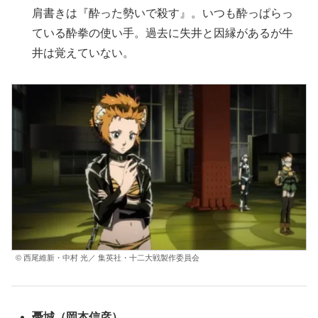
肩書きは『酔った勢いで殺す』。いつも酔っぱらっ
ている酔拳の使い手。過去に失井と因縁があるが牛
井は覚えていない。
© 西尾維新・中村 光／ 集英社・十二大戦製作委員会
憂城
（岡本信彦）