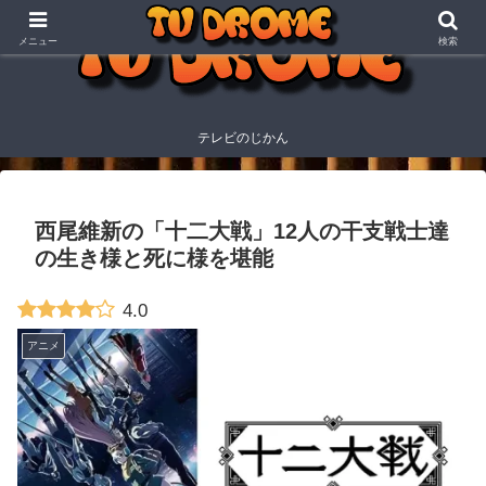
メニュー
検索
テレビのじかん
西尾維新の「十二大戦」12人の干支戦士達
の生き様と死に様を堪能
4.0
アニメ