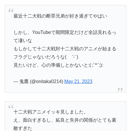
最近十二大戦の断罪兄弟が好き過ぎてやばい
しかし、YouTubeで期間限定だけど全話見れるっ
て凄いな
もしかして十二大戦対十二大戦のアニメが始まる
フラグじゃないだろうな( '-' )
見たいけど、心の準備しとかないと:( ;´꒳`;):
— 鬼鷹 (@onitaka0214)
May 21, 2023
十二大戦アニメイッキ見しました。
え、面白すぎるし、妬良と失井の関係がとても素
敵すぎた