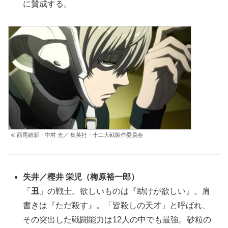
に賛成する。
© 西尾維新・中村 光／ 集英社・十二大戦製作委員会
失井
／
樫井 栄児
（梅原裕一郎）
「
丑
」の戦士。欲しいものは『助けが欲しい』。肩
書きは『ただ殺す』。「皆殺しの天才」と呼ばれ、
その突出した戦闘能力は12人の中でも最強。砂粒の