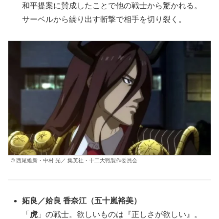
和平提案に賛成したことで他の戦士から驚かれる。
サーベルから繰り出す斬撃で相手を切り裂く。
© 西尾維新・中村 光／ 集英社・十二大戦製作委員会
妬良
／
姶良 香奈江
（五十嵐裕美）
「
虎
」の戦士。欲しいものは『正しさが欲しい』。