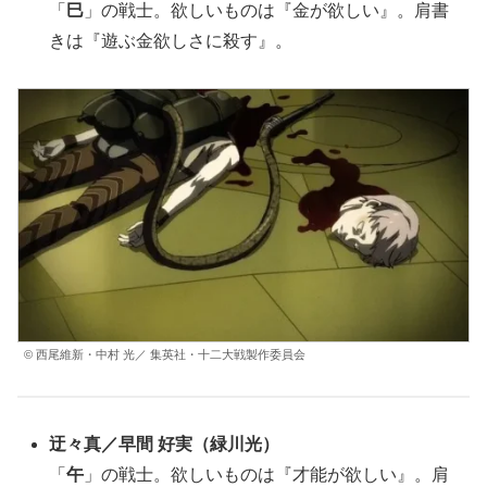
「
巳
」の戦士。欲しいものは『金が欲しい』。肩書
きは『遊ぶ金欲しさに殺す』。
© 西尾維新・中村 光／ 集英社・十二大戦製作委員会
迂々真
／
早間 好実
（緑川光）
「
午
」の戦士。欲しいものは『才能が欲しい』。肩