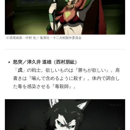
© 西尾維新・中村 光／ 集英社・十二大戦製作委員会
怒突
／
津久井 道雄
（
西村朋紘
）
「
戌
」の戦士。欲しいものは『勝ちが欲しい』。肩
書きは『噛んで含めるように殺す』。体内で調合し
た毒を感染させる『毒殺師』。