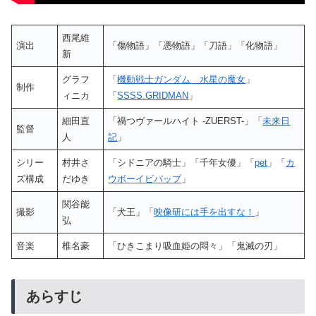
西尾維
演出
「傷物語」「憑物語」「刀語」「化物語」
新
グラフ
「
機動戦士ガンダム 水星の魔女
」
制作
ィニカ
「
SSSS.GRIDMAN
」
細田直
「禍つヴァールハイト -ZUERST-」「
未来日
監督
人
記
」
シリー
村井さ
「シドニアの騎士」「千年女優」「
pet
」「
カ
ズ構成
だゆき
ウボーイビバップ
」
関谷能
撮影
「犬王」「
映像研には手を出すな！
」
弘
音楽
椎名豪
「ひきこまり吸血姫の悶々」「鬼滅の刃」
あらすじ