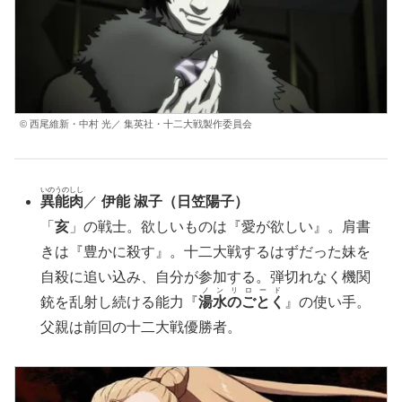
© 西尾維新・中村 光／ 集英社・十二大戦製作委員会
いのうのしし
異能肉
／
伊能 淑子（
日笠陽子
）
「
亥
」の戦士。欲しいものは『愛が欲しい』。肩書
きは『豊かに殺す』。十二大戦するはずだった妹を
自殺に追い込み、自分が参加する。弾切れなく機関
ノンリロード
銃を乱射し続ける能力『
湯水のごとく
』の使い手。
父親は前回の十二大戦優勝者。