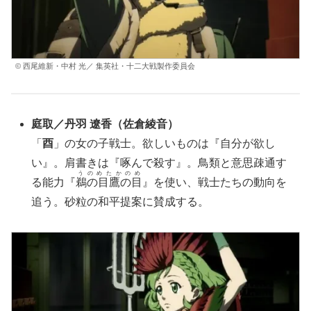
© 西尾維新・中村 光／ 集英社・十二大戦製作委員会
庭取
／
丹羽 遼香
（
佐倉綾音
）
「
酉
」の女の子戦士。欲しいものは『自分が欲し
い』。肩書きは『啄んで殺す』。鳥類と意思疎通す
うのめたかのめ
る能力『
鵜の目鷹の目
』を使い、戦士たちの動向を
追う。砂粒の和平提案に賛成する。