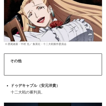
© 西尾維新・中村 光／ 集英社・十二大戦製作委員会
その他
ドゥデキャプル
（
安元洋貴
）
十二大戦の審判員。