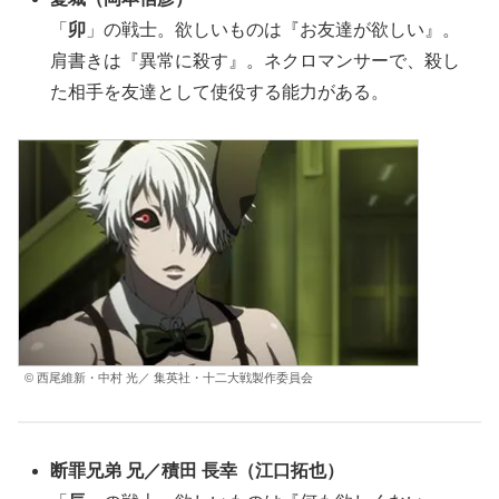
「
卯
」の戦士。欲しいものは『お友達が欲しい』。
肩書きは『異常に殺す』。ネクロマンサーで、殺し
た相手を友達として使役する能力がある。
© 西尾維新・中村 光／ 集英社・十二大戦製作委員会
断罪兄弟
兄／
積田 長幸
（江口拓也）