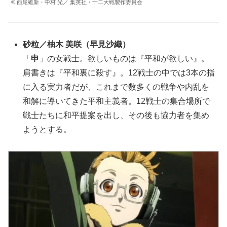
© 西尾維新・中村 光／ 集英社・十二大戦製作委員会
砂粒
／
柚木 美咲
（
早見沙織
）
「
申
」の女戦士。欲しいものは『平和が欲しい』。
肩書きは『平和裏に殺す』。12戦士の中では3本の指
に入る実力者だが、これまで数多くの戦争や内乱を
和解に導いてきた平和主義者。12戦士の集合場所で
戦士たちに和平提案を出し、その後も協力者を集め
ようとする。