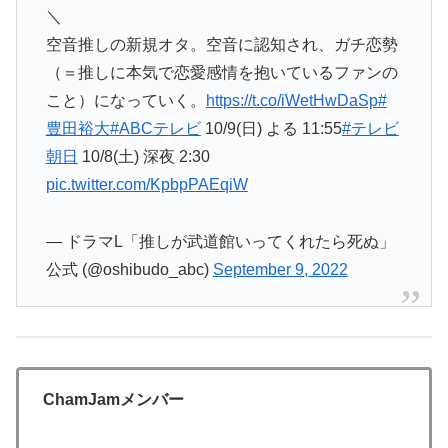
＼
空音推しの新規オタ。空音に認知され、ガチ恋勢
（＝推しに本気で恋愛感情を抱いているファンの
こと）になっていく。
https://t.co/iWetHwDaSp
#
豊田裕大
#ABCテレビ
10/9(日) よる 11:55
#テレビ
朝日
10/8(土) 深夜 2:30
pic.twitter.com/KpbpPAEqiW
— ドラマL「推しが武道館いってくれたら死ぬ」
公式 (@oshibudo_abc)
September 9, 2022
ChamJamメンバー