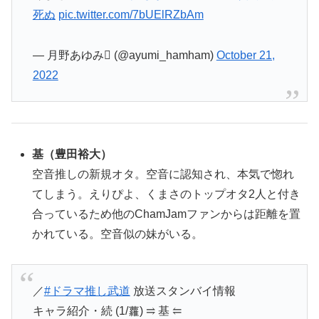
死ぬ
pic.twitter.com/7bUElRZbAm
— 月野あゆみ (@ayumi_hamham)
October 21,
2022
基
（
豊田裕大
）
空音推しの新規オタ。空音に認知され、本気で惚れ
てしまう。えりぴよ、くまさのトップオタ2人と付き
合っているため他のChamJamファンからは距離を置
かれている。空音似の妹がいる。
／
#ドラマ推し武道
放送スタンバイ情報
キャラ紹介・続 (1/蘿) ⥤ 基 ⥢