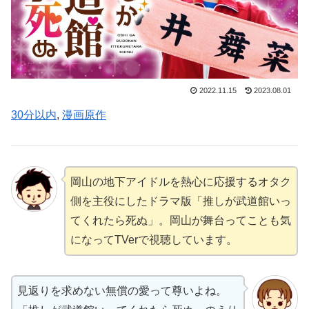
2022.11.15
2023.08.01
30分以内
, 
漫画原作
岡山の地下アイドルを熱心に応援するオタク
側を主役にしたドラマ版「推しが武道館いっ
てくれたら死ぬ」。岡山が舞台ってことも気
になってTVerで視聴しています。
見返りを求めない無償の愛って尊いよね。