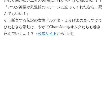
かしく歯がゆい二人の関係はこれからどうなるのか…！？
『いつか舞菜が武道館のステージに立ってくれたなら…死
んでもいい！』
そう断言する伝説の女性ドルオタ・えりぴよのまっすぐで
ひたむきな活動は、やがてChamJamもオタクたちも巻き
込んでいく…！？（
公式サイト
から引用）