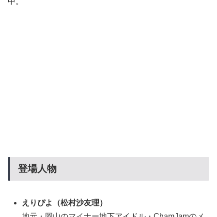
中。
登場人物
えりぴよ
（松村沙友理）
地元・岡山のマイナー地下アイドル・ChamJamのメ