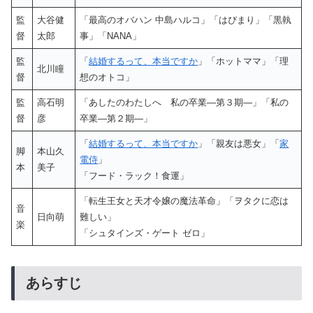
監
大谷健
「最高のオバハン 中島ハルコ」「はぴまり」「黒執
督
太郎
事」「NANA」
監
「
結婚するって、本当ですか
」「ホットママ」「理
北川瞳
督
想のオトコ」
監
高石明
「あしたのわたしへ 私の卒業―第３期―」「私の
督
彦
卒業―第２期―」
「
結婚するって、本当ですか
」「親友は悪女」「
家
脚
本山久
電侍
」
本
美子
「フード・ラック！食運」
「転生王女と天才令嬢の魔法革命」「ヲタクに恋は
音
日向萌
難しい」
楽
「シュタインズ・ゲート ゼロ」
あらすじ