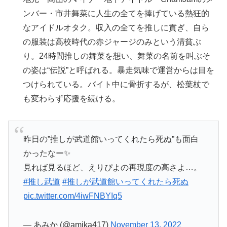
ンバー・市井舞菜に人生の全てを捧げている熱狂的
なアイドルオタク。収入の全てを推しに貢ぎ、自ら
の服装は高校時代の赤ジャージのみという清貧ぶ
り。24時間推しの舞菜を想い、舞菜の名前を叫ぶそ
の姿は“伝説”と呼ばれる。暴走気味で運営からは目を
つけられている。バイト中に骨折するが、松葉杖で
も変わらず応援を続ける。
昨日の”推しが武道館いってくれたら死ぬ”も面白
かったなー✨
見れば見るほど、えりぴよの再現度の高さよ…。
#推し武道
#推しが武道館いってくれたら死ぬ
pic.twitter.com/4iwFNBYIq5
— あみか (@amika417)
November 13, 2022