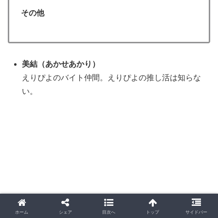
その他
美結
（
あかせあかり
）
えりぴよのバイト仲間。えりぴよの推し活は知らな
い。
ホーム
シェア
目次へ
トップ
サイドバー