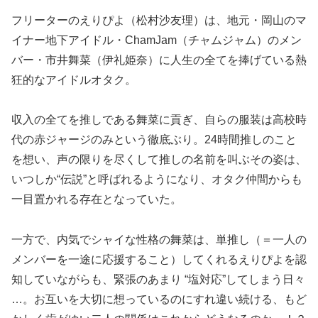
フリーターのえりぴよ（松村沙友理）は、地元・岡山のマ
イナー地下アイドル・ChamJam（チャムジャム）のメン
バー・市井舞菜（伊礼姫奈）に人生の全てを捧げている熱
狂的なアイドルオタク。
収入の全てを推しである舞菜に貢ぎ、自らの服装は高校時
代の赤ジャージのみという徹底ぶり。24時間推しのこと
を想い、声の限りを尽くして推しの名前を叫ぶその姿は、
いつしか“伝説”と呼ばれるようになり、オタク仲間からも
一目置かれる存在となっていた。
一方で、内気でシャイな性格の舞菜は、単推し（＝一人の
メンバーを一途に応援すること）してくれるえりぴよを認
知していながらも、緊張のあまり “塩対応”してしまう日々
…。お互いを大切に想っているのにすれ違い続ける、もど