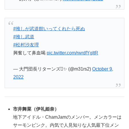
#推しが武道館いってくれたら死ぬ
#推し武道
#松村沙友理
興奮して鼻血喝
pic.twitter.com/rwrdfYgItR
— 大門団長リターンズ✨ (@m31rs2)
October 9,
2022
市井舞菜
（伊礼姫奈）
地下アイドル・ChamJamのメンバー。メンカラーは
サーモンピンク。内気で人見知りな人気最下位メン