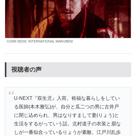
©1999 SEDIC INTERNATIONAL MARUBENI
視聴者の声
U-NEXT『双生児』入荷。裕福な暮らしをしてい
る医師(本木雅弘)が、自分と瓜二つの男に古井戸
に閉じ込められ、男はなりすまして妻(りょう)と
生活をするがっていう話。北村道子の衣装と眉な
しが一番似合っているりょうが素敵。江戸川乱歩