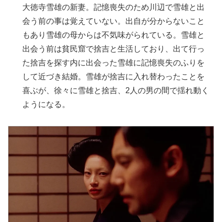
大徳寺雪雄
の新妻。
記憶喪失のため川辺で
雪雄
と出
会う前の事は覚えていない。出自が分からないこと
もあり
雪雄
の母からは不気味がられている。
雪雄
と
出会う前は貧民窟で捨吉と生活しており、出て行っ
た捨吉を探す内に出会った雪雄に記憶喪失のふりを
して近づき結婚。雪雄が捨吉に入れ替わったことを
喜ぶが、徐々に雪雄と捨吉、2人の男の間で揺れ動く
ようになる。