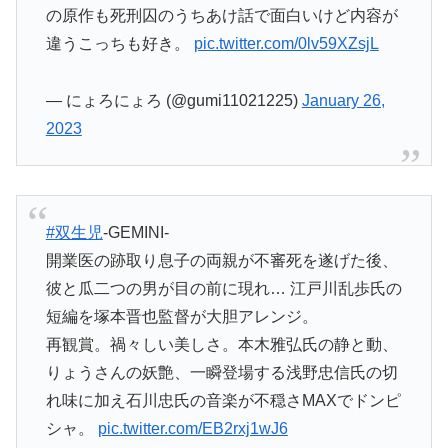
の原作も死刑囚のうちあけ話で面白いけど内容が
違うこっちも好き。
pic.twitter.com/0lv59XZsjL
— にょろにょろ (@gumi11021225)
January 26,
2023
#双生児
-GEMINI-
開業医の跡取り息子の両親が不審死を遂げた後、
彼と瓜二つの男が目の前に現れ… 江戸川乱歩氏の
短編を塚本晋也監督が大胆アレンジ。
再観賞。禍々しい美しさ。本木雅弘氏の静と動、
りょうさんの妖艶、一瞬登場する浅野忠信氏の切
れ味に加え石川忠氏の音楽が不穏さMAXでドンピ
シャ。
pic.twitter.com/EB2rxj1wJ6