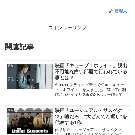
管理人
スポンサーリンク
関連記事
映画「キューブ：ホワイト」脱出
映画
不可能な白い部屋で行われている
事とは？
Amazonプライムビデオで映画「キュー
ブ：ホワイト」を見ました。2017年に制
作されたイギリス産のSFホラー作品で
す。この作品はヴィンチェンゾ・ナタリ
監督の「cube」の続編？いや、まったく
関係ないみたい(笑)。ワンシチュエーショ
映画「ユージュアル・サスペク
映画
ンで話が...
ツ」嘘だろ…”大どんでん返し”を
代表する1作
作品紹介「ユージュアル・サスペクツ」
は、1995年にアメリカで公開されたクラ