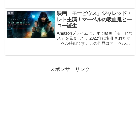
知大「聖地Ｘ」「散歩する侵略者」監
督・脚本入江悠「ＳＲ サイタマノラッ
パー」「ジ...
映画「モービウス」ジャレッド・
映画
レト主演！マーベルの吸血鬼ヒー
ロー誕生
Amazonプライムビデオで映画「モービウ
ス」を見ました。2022年に制作されたマ
ーベル映画です。この作品はマーベル内
ではどういう立ち位置なの？スパイダー
マンの悪役「モービウス」の誕生を取り
上げた前日譚です。でも完全にヒーロー
誕生ものでした...
スポンサーリンク