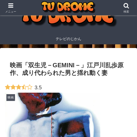
メニュー
検索
テレビのじかん
映画「双生児－GEMINI－」江戸川乱歩原
作、成り代わられた男と揺れ動く妻
3.5
映画