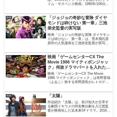
イム・サスペンス映画。1995年/106分。
原題：The Usual Suspects監督ブライア
ン・シンガー「ボヘミアン・ラプソデ
ィ」「ワルキューレ」「Ｘ－メン」...
「ジョジョの奇妙な冒険 ダイヤ
映画
モンドは砕けない 第一章」三池
崇史監督の実写版
映画「ジョジョの奇妙な冒険 ダイヤモン
ドは砕けない 第一章」は、荒木飛呂彦
原作の人気漫画を三池崇史監督が実写映
画化。
映画「ゲームセンターCX The
映画
Movie 1986 マイティボンジャッ
ク」何故ドラマパートを入れたの
か…？
映画「ゲームセンターCX The Movie
1986 マイティボンジャック」は有野晋哉
（よゐこ）扮する有野課長がレトロゲー
ムクリアに挑戦する人気ゲームバラエテ
ィ番組の劇場版
「太陽」
映画
作品紹介『太陽』は、前川知大が主宰す
る劇団イキウメの同名舞台劇を入江悠監
督が映画化した近未来SFドラマ。2016
年/129分。英題：The Sun原作・脚本前川