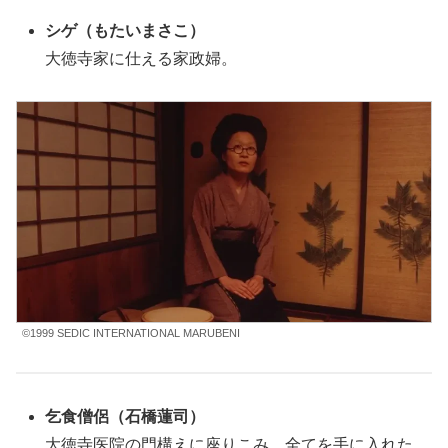
シゲ（もたいまさこ）
大徳寺家に仕える家政婦。
©1999 SEDIC INTERNATIONAL MARUBENI
乞食僧侶（石橋蓮司）
大徳寺
医院の門構えに座りこみ、全てを手に入れた