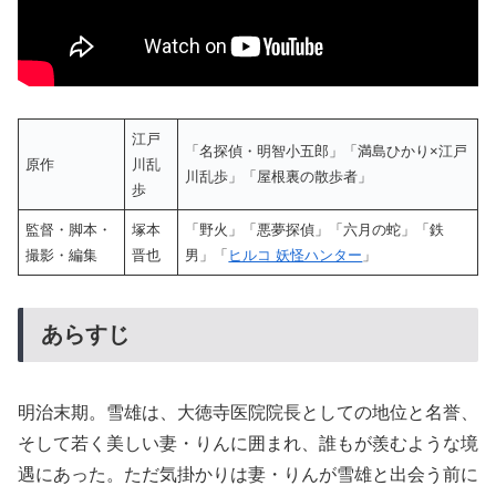
江戸
「名探偵・明智小五郎」「満島ひかり×江戸
原作
川乱
川乱歩」「屋根裏の散歩者」
歩
監督・脚本・
塚本
「野火」「悪夢探偵」「六月の蛇」「鉄
撮影・編集
晋也
男」「
ヒルコ 妖怪ハンター
」
あらすじ
明治末期。雪雄は、大徳寺医院院長としての地位と名誉、
そして若く美しい妻・りんに囲まれ、誰もが羨むような境
遇にあった。ただ気掛かりは妻・りんが雪雄と出会う前に