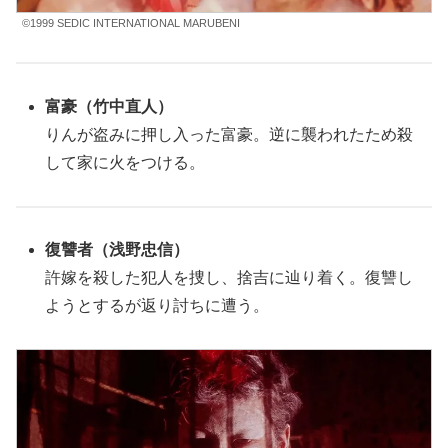
©1999 SEDIC INTERNATIONAL MARUBENI
富豪（竹中直人）
りんが盗みに押し入った富豪。逆に襲われたため殺
して家に火をつける。
復讐者（浅野忠信）
許嫁を殺した犯人を捜し、捨吉に辿り着く。復讐し
ようとするが返り討ちに遭う。