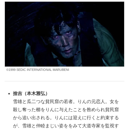
©1999 SEDIC INTERNATIONAL MARUBENI
捨吉（本木雅弘）
雪雄と瓜二つな貧民窟の若者。りんの元恋人。女を
殺し奪った櫛をりんに与えたことを咎められ貧民窟
から追い出される。りんには迎えに行くと約束する
が、雪雄と仲睦まじい姿ををみて大道寺家を監視す