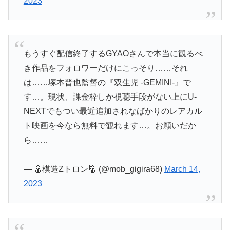
2023
もうすぐ配信終了するGYAOさんで本当に観るべ
き作品をフォロワーだけにこっそり……それ
は……塚本晋也監督の『双生児 -GEMINI-』で
す…。現状、課金枠しか視聴手段がない上にU-
NEXTでもつい最近追加されなばかりのレアカル
ト映画を今なら無料で観れます…。お願いだか
ら……
— 👹模造Zトロン👹 (@mob_gigira68)
March 14,
2023