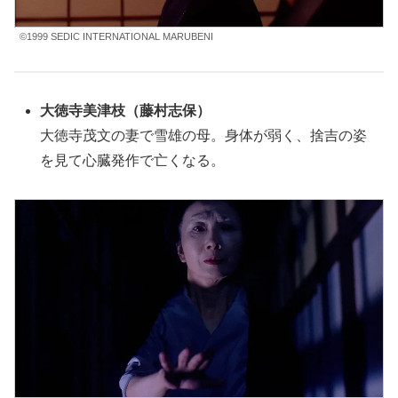
©1999 SEDIC INTERNATIONAL MARUBENI
大徳寺美津枝（藤村志保）
大徳寺茂文の妻で
雪雄
の母。身体が弱く、捨吉の姿
を見て心臓発作で亡くなる。