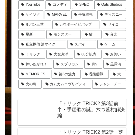
YouTube
コメディ
SPEC
Oats Studios
ケイゾク
MARVEL
手塚治虫
ディズニー
ルパン三世
カウボーイビバップ
サイコ
星新一
モンスター
猫
音楽
私立探偵 濱マイク
スパイ
ゲーム
トリック
大友克洋
60分以内
お笑い
舞いあがれ！
スプリガン
月9
黒澤清
MEMORIES
第3の魅力
呪術廻戦
犬
火の鳥
カムカムエヴリバディ
シャン・チー
「トリック TRICK2 第3話前
半・手毬歌の謎」六つ墓村解決
編
「トリック TRICK2 第2話・落