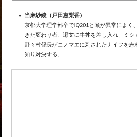
当麻紗綾
（戸田恵梨香）
京都大学理学部卒でIQ201と頭が異常によく、
きた変わり者。瀬文に牛丼を差し入れ、ミシ
野々村係長がニノマエに刺されたナイフを志
知り対決する。