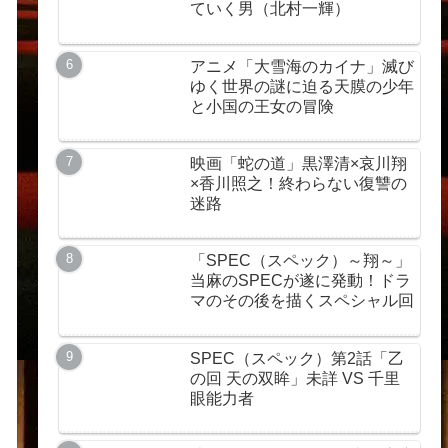
ていく男（北村一輝）
アニメ「大雪海のカイナ」滅び
ゆく世界の謎に迫る天膜の少年
と小国の王女の冒険
映画「蛇の道」黒澤清×哀川翔
×香川照之！終わらない復讐の
迷路
「SPEC（スペック）～翔～」
当麻のSPECが遂に発動！ドラ
マのその後を描くスペシャル回
SPEC（スペック）第2話「乙
の回 天の双眸」未詳 VS 千里
眼能力者