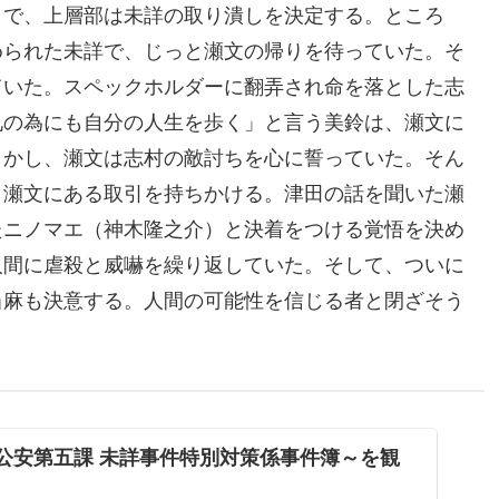
とで、上層部は未詳の取り潰しを決定する。ところ
められた未詳で、じっと瀬文の帰りを待っていた。そ
ていた。スペックホルダーに翻弄され命を落とした志
兄の為にも自分の人生を歩く」と言う美鈴は、瀬文に
しかし、瀬文は志村の敵討ちを心に誓っていた。そん
、瀬文にある取引を持ちかける。津田の話を聞いた瀬
たニノマエ（神木隆之介）と決着をつける覚悟を決め
人間に虐殺と威嚇を繰り返していた。そして、ついに
当麻も決意する。人間の可能性を信じる者と閉ざそう
部公安第五課 未詳事件特別対策係事件簿～を観