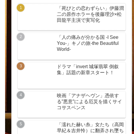
「死びとの恋わずらい」伊藤潤
二の原作ホラーを後藤理沙×松
田龍平主演で実写化
「人の痛みが分かる国 -I See
You-」キノの旅-the Beautiful
World-
ドラマ「invert 城塚翡翠 倒叙
集」話題の新章スタート！
映画「アナザヘヴン」憑依す
る”悪意”による厄災を描くサイ
コサスペンス
「濡れた赫い糸」女たち（高岡
早紀＆吉井怜）に翻弄され墜ち