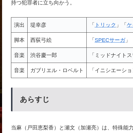
持つ犯罪者に立ち向かう。
演出
堤幸彦
「
トリック
」「
ケ
脚本
西荻弓絵
「
SPECサーガ
」
音楽
渋谷慶一郎
「ミッドナイトス
音楽
ガブリエル・ロベルト
「イニシエーショ
あらすじ
当麻（戸田恵梨香）と瀬文（加瀬亮）は、特殊能