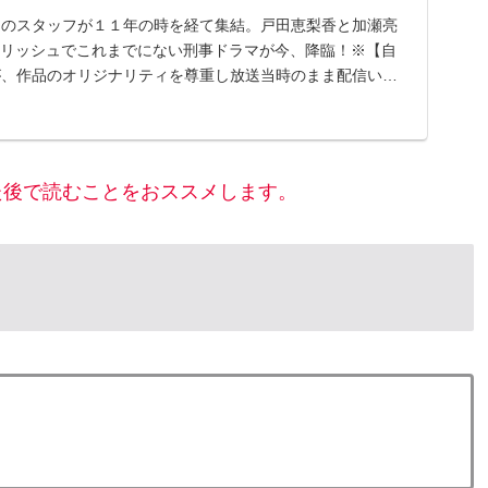
」のスタッフが１１年の時を経て集結。戸田恵梨香と加瀬亮
イリッシュでこれまでにない刑事ドラマが今、降臨！※【自
が、作品のオリジナリティを尊重し放送当時のまま配信いた
た後で読むことをおススメします。