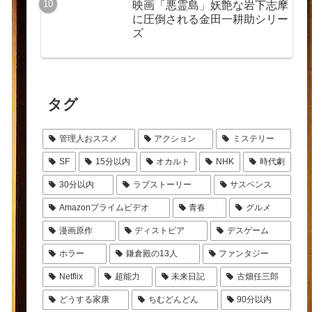
映画「悪霊島」妖艶な岩下志摩
に圧倒される金田一耕助シリー
ズ
タグ
管理人おススメ
アクション
ミステリー
SF
15分以内
オカルト
NHK
時代劇
30分以内
ラブストーリー
サスペンス
Amazonプライムビデオ
青春
グルメ
漫画原作
ディストピア
デスゲーム
ホラー
鎌倉殿の13人
ファンタジー
Netflix
超能力
未来日記
古畑任三郎
どうする家康
ちむどんどん
90分以内