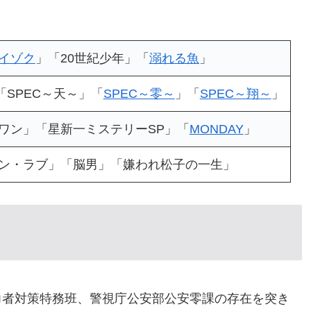
イゾク
」「20世紀少年」「
溺れる魚
」
「SPEC～天～」「
SPEC～零～
」「
SPEC～翔～
」
ワン」「星新一ミステリーSP」「
MONDAY
」
ン・ラブ」「脳男」「嫌われ松子の一生」
力者対策特務班、警視庁公安部公安零課の存在を突き