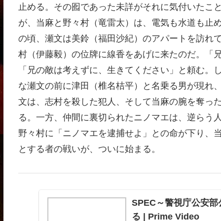
止める。その囮であった未詳がそれに気付いたこ
が、当麻と野々村（竜雷太）は、電気も水道も止
の頃、瀬文は美鈴（福田沙紀）のアパートを訪れ
村（伊藤毅）の位牌に線香をあげに来たのだ。「
「兄の敵は考えずに、生きてください」と頼む。
な瀬文の前に津田（椎名桔平）と名乗る男が現れ
文は、志村を殺した犯人、そして当麻の腕を奪っ
る。一方、仲間に裏切られたニノマエは、逆らう
野々村に「ニノマエを逮捕せよ」との命が下り、
とする者の戦いが、ついに始まる。
SPEC～警視庁公安
る | Prime Video